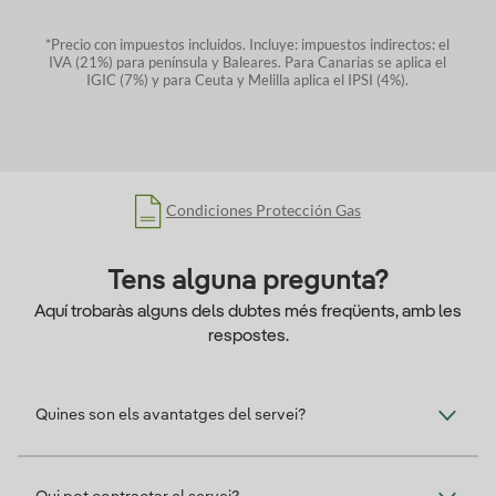
*Precio con impuestos incluidos. Incluye: impuestos indirectos: el
IVA (21%) para península y
Baleares. Para Canarias se aplica el
IGIC (7%) y para Ceuta y Melilla aplica el IPSI (4%).
Condiciones Protección Gas
Tens alguna pregunta?
Aquí trobaràs alguns dels dubtes més freqüents, amb les
respostes.
Quines son els avantatges del servei?