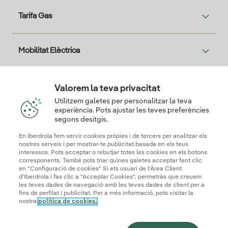
Tarifa Gas
Mobilitat Elèctrica
Solar
Valorem la teva privacitat
Utilitzem galetes per personalitzar la teva
experiència. Pots ajustar les teves preferències
T'interessa
segons desitgis.
En Iberdrola fem servir cookies pròpies i de tercers per analitzar els
nostres serveis i per mostrar-te publicitat basada en els teus
interessos. Pots acceptar o rebutjar totes les cookies en els botons
corresponents. També pots triar quines galetes acceptar fent clic
Descarga la App Iberdrola Clientes
en "Configuració de cookies" Si ets usuari de l'Àrea Client
d'Iberdrola i fas clic a "Acceptar Cookies", permetràs que creuem
les teves dades de navegació amb les teves dades de client per a
fins de perfilat i publicitat. Per a més informació, pots visitar la
nostra
política de cookies.
Mapa web
Informació legal i Política de cookies
Política de privadesa
Configuració de cookies