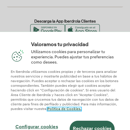
Descarga la App Iberdrola Clientes
Valoramos tu privacidad
Nuestros certificados de confianza
Utilizamos cookies para personalizar tu
experiencia. Puedes ajustar tus preferencias
como desees.
En Iberdrola utilizamos cookies propias y de terceros para analizar
nuestros servicios y mostrarte publicidad en base a tus hábitos de
navegación. Puedes aceptar o rechazar las cookies en los botones
correspondientes. También puedes elegir qué cookies aceptar
haciendo click en "Configuración de cookies". Si eres usuario del
Área Cliente de Iberdrola y haces click en "Aceptar Cookies",
permitirás que crucemos tus datos de navegación con tus datos de
cliente para fines de perfilado y publicidad. Para más información,
puedes visitar nuestra
Política de Cookies.
Mapa web
Información legal y Política de cookies
Política de privacidad
Configurar cookies
Seguridad de la información
Accesibilidad
Configurar cookies
¿Cómo ser colaborador?
Transparencia IA
Iberdrola.com
Rechazar cookies