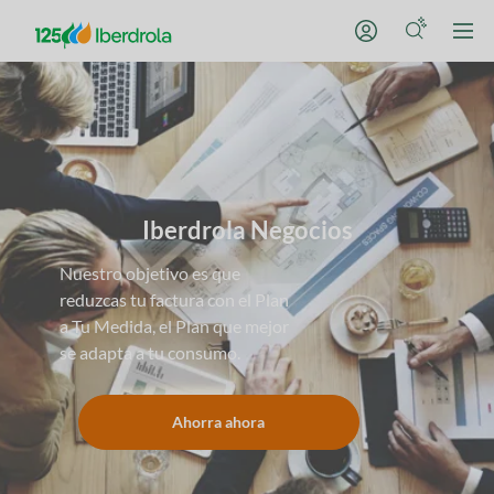
Iberdrola Negocios
Nuestro objetivo es que
reduzcas tu factura con el Plan
a Tu Medida, el Plan que mejor
se adapta a tu consumo.
Ahorra ahora