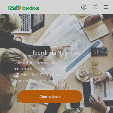
Iberdrola Negocios
Nuestro objetivo es que
reduzcas tu factura con el Plan
a Tu Medida, el Plan que mejor
se adapta a tu consumo.
Ahorra ahora