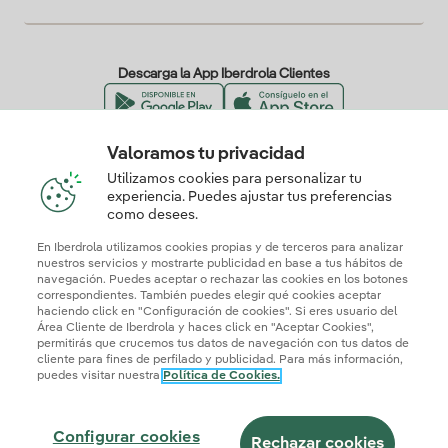
Descarga la App Iberdrola Clientes
Valoramos tu privacidad
Nuestros certificados de confianza
Utilizamos cookies para personalizar tu
experiencia. Puedes ajustar tus preferencias
como desees.
En Iberdrola utilizamos cookies propias y de terceros para analizar
nuestros servicios y mostrarte publicidad en base a tus hábitos de
navegación. Puedes aceptar o rechazar las cookies en los botones
correspondientes. También puedes elegir qué cookies aceptar
haciendo click en "Configuración de cookies". Si eres usuario del
Área Cliente de Iberdrola y haces click en "Aceptar Cookies",
permitirás que crucemos tus datos de navegación con tus datos de
cliente para fines de perfilado y publicidad. Para más información,
puedes visitar nuestra
Política de Cookies.
Mapa web
Información legal y Política de cookies
Política de privacidad
Configurar cookies
Seguridad de la información
Accesibilidad
Configurar cookies
¿Cómo ser colaborador?
Transparencia IA
Iberdrola.com
Rechazar cookies