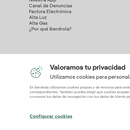
Nuestra App
Canal de Denuncias
Factura Electrónica
Alta Luz
Alta Gas
¿Por qué Iberdrola?
Valoramos tu privacidad
Utilizamos cookies para personali
Nuestros c
En Iberdrola utilizamos cookies propias y de terceros para ana
correspondientes. También puedes elegir qué cookies aceptar h
crucemos tus datos de navegación con tus datos de cliente par
Mapa web
Información legal y Política de cookies
Polí
Configurar cookies
© 2026 Iberdrola Clientes S.A.U.