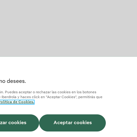
omo desees.
ión. Puedes aceptar o rechazar las cookies en los botones
Iberdrola y haces click en "Aceptar Cookies", permitirás que
olítica de Cookies.
Cómo ser colaborador?
Transparencia IA
Iberdrola.com
zar cookies
Aceptar cookies
Este sitio está protegido por reCAPTCHA.