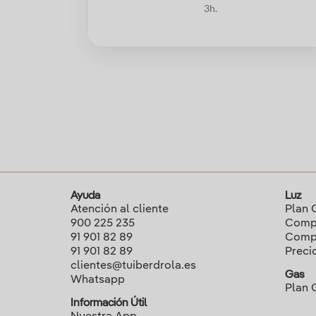
3h.
Ayuda
Luz
Atención al cliente
Plan 
900 225 235
Compa
91 901 82 89
Compa
91 901 82 89
Preci
clientes@tuiberdrola.es
Gas
Whatsapp
Plan 
Información Útil