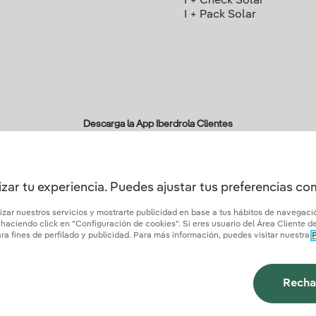
I + Check Solar
I + Pack Solar
Descarga la App Iberdrola Clientes
zar tu experiencia. Puedes ajustar tus preferencias c
ertificados de confianza
lizar nuestros servicios y mostrarte publicidad en base a tus hábitos de navegac
aciendo click en "Configuración de cookies". Si eres usuario del Área Cliente de 
a fines de perfilado y publicidad. Para más información, puedes visitar nuestra
P
tica de privacidad
Configurar cookies
Seguridad de la información
Accesibilidad
¿
Recha