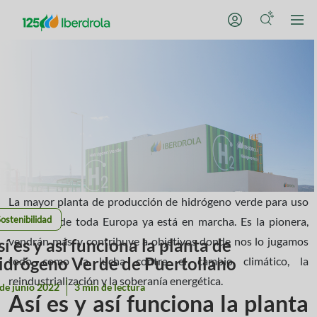
La mayor planta de producción de hidrógeno verde para uso
ostenibilidad
industrial de toda Europa ya está en marcha. Es la pionera,
vendrán más, y contribuye a objetivos donde nos lo jugamos
sí es y así funciona la planta de
idrógeno Verde de Puertollano
todo como la lucha contra el cambio climático, la
reindustrialización y la soberanía energética.
de junio 2022
3 min de lectura
Así es y así funciona la planta