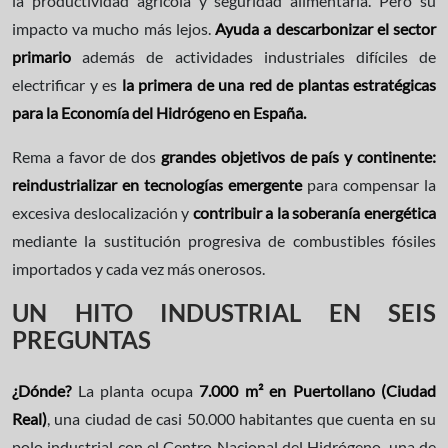
la productividad agrícola y seguridad alimentaria. Pero su
impacto va mucho más lejos.
Ayuda a descarbonizar el sector
primario
además de actividades industriales difíciles de
electrificar y es
la primera de una red de plantas estratégicas
para la Economía del Hidrógeno en España.
Rema a favor de dos
grandes objetivos de país y continente:
reindustrializar en tecnologías emergente
para compensar la
excesiva deslocalización y
contribuir a la soberanía energética
mediante la sustitución progresiva de combustibles fósiles
importados y cada vez más onerosos.
UN HITO INDUSTRIAL EN SEIS
PREGUNTAS
¿Dónde?
La planta ocupa
7.000 m
2
en Puertollano (Ciudad
Real)
, una ciudad de casi 50.000 habitantes que cuenta en su
polo industrial con el Centro Nacional del Hidrógeno, una de