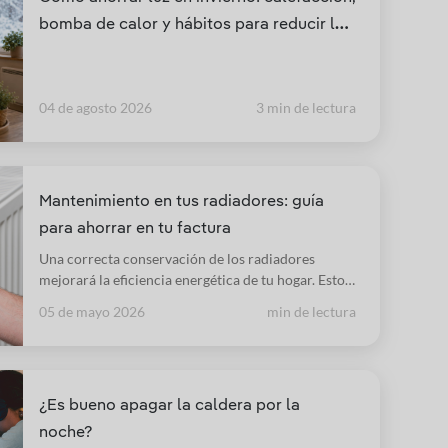
bomba de calor y hábitos para reducir la
factura en los meses de mayor consumo
04 de agosto 2026
3 min de lectura
Mantenimiento en tus radiadores: guía
para ahorrar en tu factura
Una correcta conservación de los radiadores
mejorará la eficiencia energética de tu hogar. Estos
son los pasos adecuados que hay que seguir cuando
05 de mayo 2026
min de lectura
llega la temporada del frío.
¿Es bueno apagar la caldera por la
noche?