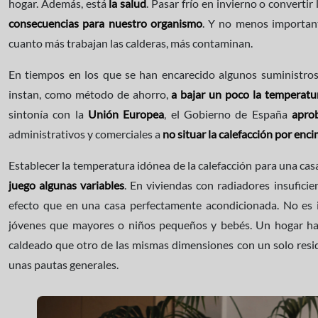
hogar. Además, está
la salud
. Pasar frío en invierno o converti
consecuencias para nuestro organismo
. Y no menos importan
cuanto más trabajan las calderas, más contaminan.
En tiempos en los que se han encarecido algunos suministros
instan, como método de ahorro,
a bajar un poco la temperatur
sintonía con la
Unión Europea
, el Gobierno de España
apro
administrativos y comerciales a
no situar la calefacción por enc
Establecer la temperatura idónea de la calefacción para una cas
juego algunas variables
. En viviendas con radiadores insuficie
efecto que en una casa perfectamente acondicionada. No es i
jóvenes que mayores o niños pequeños y bebés. Un hogar h
caldeado que otro de las mismas dimensiones con un solo res
unas pautas generales.