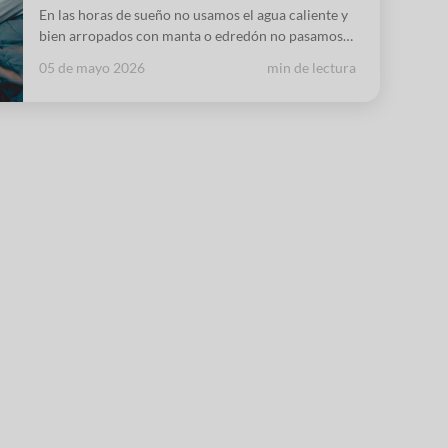
En las horas de sueño no usamos el agua caliente y
bien arropados con manta o edredón no pasamos
frío. ¿Por qué habría que mantener la caldera
05 de mayo 2026
min de lectura
encendida?