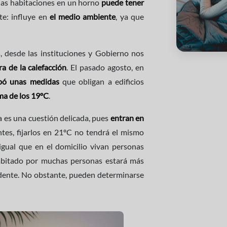
r las habitaciones en un horno
puede tener
te: influye en
el medio ambiente
, ya que
, desde las instituciones y Gobierno nos
a de la calefacción
. El pasado agosto, en
bó unas medidas
que obligan a edificios
ima de los 19ºC
.
a es una cuestión delicada, pues
entran en
ntes, fijarlos en 21ºC no tendrá el mismo
gual que en el domicilio vivan personas
abitado por muchas personas estará más
idente. No obstante, pueden determinarse