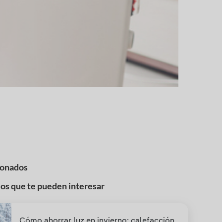
ionados
los que te pueden interesar
Cómo ahorrar luz en invierno: calefacción,