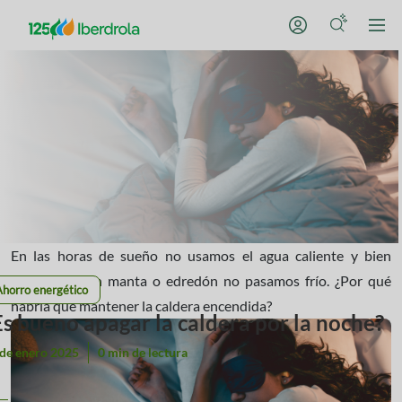
En las horas de sueño no usamos el agua caliente y bien
arropados con manta o edredón no pasamos frío. ¿Por qué
Ahorro energético
habría que mantener la caldera encendida?
Es bueno apagar la caldera por la noche?
 de enero 2025
0 min de lectura