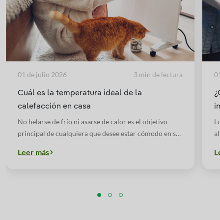
01 de julio 2026
3 min de lectura
0
Cuál es la temperatura ideal de la
¿
calefacción en casa
i
No helarse de frío ni asarse de calor es el objetivo
L
principal de cualquiera que desee estar cómodo en su
a
hogar en invierno. Pero, además, el importe de la
a
Leer más
L
factura, la salud o el cuidado del medio ambiente son
r
factores relevantes. Esto es lo que opinan la
autoridades y los científicos al respecto.