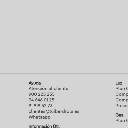
Ayuda
Luz
Atención al cliente
Plan 
900 225 235
Compa
94 646 01 25
Compa
91 919 52 73
Preci
clientes@tuiberdrola.es
Gas
Whatsapp
Plan 
Información Útil