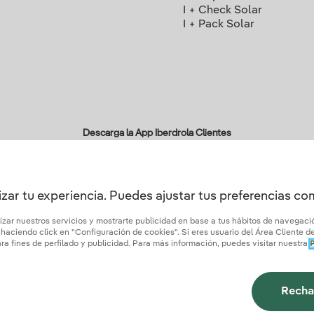
I + Check Solar
I + Pack Solar
Descarga la App Iberdrola Clientes
zar tu experiencia. Puedes ajustar tus preferencias c
ertificados de confianza
lizar nuestros servicios y mostrarte publicidad en base a tus hábitos de navegac
aciendo click en "Configuración de cookies". Si eres usuario del Área Cliente de 
a fines de perfilado y publicidad. Para más información, puedes visitar nuestra
P
tica de privacidad
Configurar cookies
Seguridad de la información
Accesibilidad
¿
Recha