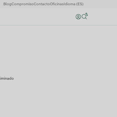
Blog
Compromiso
Contacto
Oficinas
Idioma (ES)
Buscar
liminado