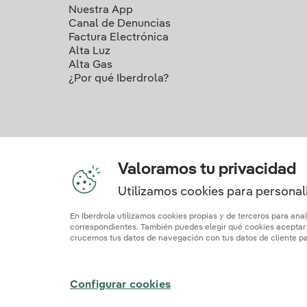
Nuestra App
Canal de Denuncias
Factura Electrónica
Alta Luz
Alta Gas
¿Por qué Iberdrola?
Valoramos tu privacidad
Utilizamos cookies para personali
Nuestros c
En Iberdrola utilizamos cookies propias y de terceros para ana
correspondientes. También puedes elegir qué cookies aceptar h
crucemos tus datos de navegación con tus datos de cliente par
Mapa web
Información legal y Política de cookies
Polí
Configurar cookies
© 2026 Iberdrola Clientes S.A.U.