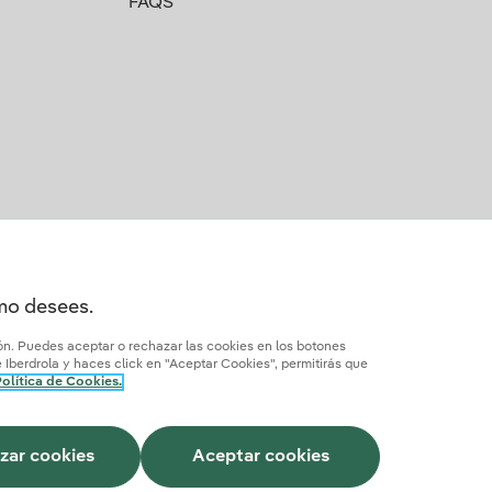
FAQS
omo desees.
ión. Puedes aceptar o rechazar las cookies en los botones
Iberdrola y haces click en "Aceptar Cookies", permitirás que
olítica de Cookies.
Cómo ser colaborador?
Transparencia IA
Iberdrola.com
zar cookies
Aceptar cookies
Este sitio está protegido por reCAPTCHA.