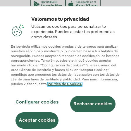
Valoramos tu privacidad
Nuestros certificados de confianza
Utilizamos cookies para personalizar tu
experiencia. Puedes ajustar tus preferencias
como desees.
En Iberdrola utilizamos cookies propias y de terceros para analizar
nuestros servicios y mostrarte publicidad en base a tus hábitos de
navegación. Puedes aceptar o rechazar las cookies en los botones
correspondientes. También puedes elegir qué cookies aceptar
haciendo click en "Configuración de cookies". Si eres usuario del
Área Cliente de Iberdrola y haces click en "Aceptar Cookies",
permitirás que crucemos tus datos de navegación con tus datos de
cliente para fines de perfilado y publicidad. Para más información,
puedes visitar nuestra
Política de Cookies.
Mapa web
Información legal y Política de cookies
Política de privacidad
Configurar cookies
Seguridad de la información
Accesibilidad
Configurar cookies
¿Cómo ser colaborador?
Transparencia IA
Iberdrola.com
Rechazar cookies
© 2026 Iberdrola Clientes S.A.U.
Aceptar cookies
Este sitio está protegido por reCAPTCHA.