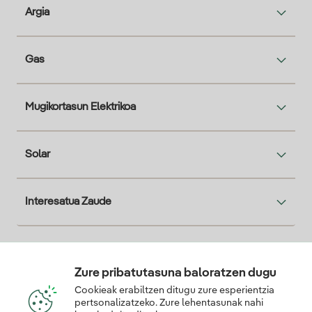
Argia
Gas
Mugikortasun Elektrikoa
Solar
Interesatua Zaude
Descarga la App Iberdrola Clientes
Zure pribatutasuna baloratzen dugu
Cookieak erabiltzen ditugu zure esperientzia
pertsonalizatzeko. Zure lehentasunak nahi