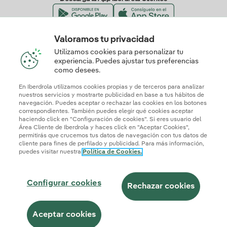
Valoramos tu privacidad
Nuestros certificados de confianza
Utilizamos cookies para personalizar tu
experiencia. Puedes ajustar tus preferencias
como desees.
En Iberdrola utilizamos cookies propias y de terceros para analizar
nuestros servicios y mostrarte publicidad en base a tus hábitos de
navegación. Puedes aceptar o rechazar las cookies en los botones
correspondientes. También puedes elegir qué cookies aceptar
haciendo click en "Configuración de cookies". Si eres usuario del
Área Cliente de Iberdrola y haces click en "Aceptar Cookies",
permitirás que crucemos tus datos de navegación con tus datos de
cliente para fines de perfilado y publicidad. Para más información,
puedes visitar nuestra
Política de Cookies.
Mapa web
Información legal y Política de cookies
Política de privacidad
Configurar cookies
Seguridad de la información
Accesibilidad
Configurar cookies
¿Cómo ser colaborador?
Transparencia IA
Iberdrola.com
Rechazar cookies
© 2026 Iberdrola Clientes S.A.U.
Aceptar cookies
Este sitio está protegido por reCAPTCHA.