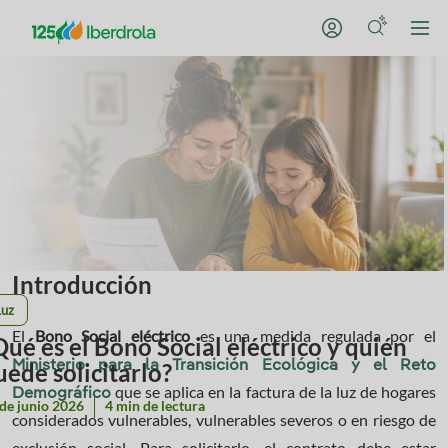
Introducción
Luz
El
Bono Social eléctrico
es una medida regulada por el
Qué es el Bono Social eléctrico y quién
uede solicitarlo?
Ministerio para la Transición Ecológica y el Reto
que se aplica en la factura de la luz de hogares
Demográfico
de junio 2026
4 min de lectura
considerados vulnerables, vulnerables severos o en riesgo de
exclusión social. Para solicitarlo, el contrato debe estar