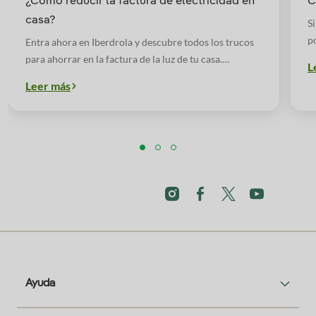
¿Cómo reducir la factura de electricidad en
C
casa?
S
p
Entra ahora en Iberdrola y descubre todos los trucos
p
para ahorrar en la factura de la luz de tu casa.
L
Bombillas, electrodomésticos... ¡No te los pierdas!
Leer más
Ayuda