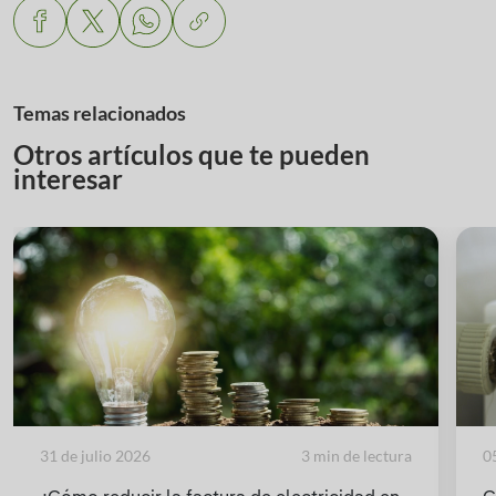
Temas relacionados
Otros artículos que te pueden
interesar
31 de julio 2026
3 min de lectura
0