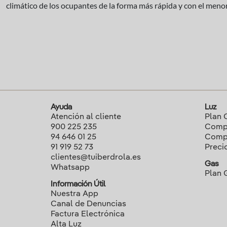
climático de los ocupantes de la forma más rápida y con el men
Ayuda
Luz
Atención al cliente
Plan 
900 225 235
Compa
94 646 01 25
Compa
91 919 52 73
Preci
clientes@tuiberdrola.es
Gas
Whatsapp
Plan 
Información Útil
Nuestra App
Canal de Denuncias
Factura Electrónica
Alta Luz