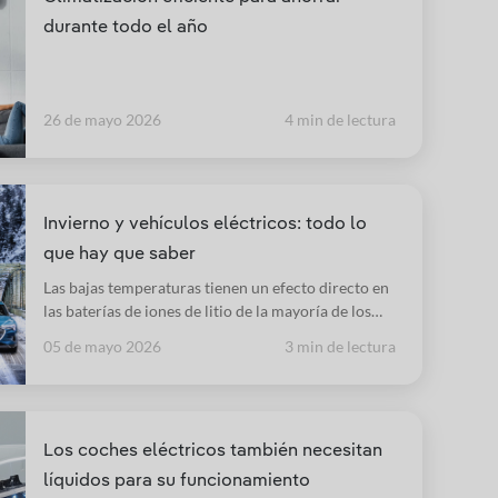
durante todo el año
26 de mayo 2026
4 min de lectura
Invierno y vehículos eléctricos: todo lo
que hay que saber
Las bajas temperaturas tienen un efecto directo en
las baterías de iones de litio de la mayoría de los
vehículos eléctricos, por eso cuentan con unos
05 de mayo 2026
3 min de lectura
sofisticados equipos de refrigeración.
Los coches eléctricos también necesitan
líquidos para su funcionamiento