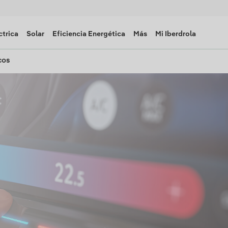
ctrica
Solar
Eficiencia Energética
Más
Mi Iberdrola
cos