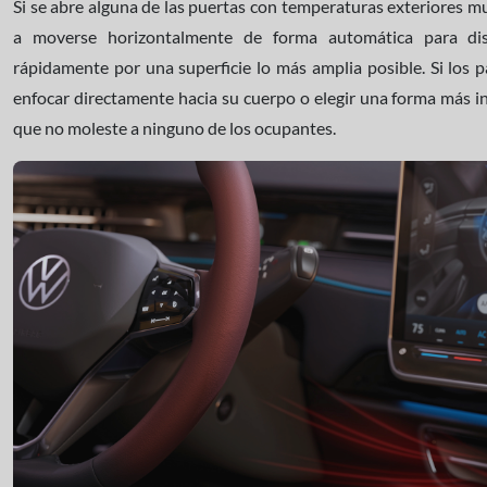
Si se abre alguna de las puertas con temperaturas exteriores m
a moverse horizontalmente de forma automática para dist
rápidamente por una superficie lo más amplia posible. Si los p
enfocar directamente hacia su cuerpo o elegir una forma más in
que no moleste a ninguno de los ocupantes.