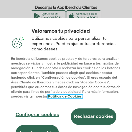
Descarga la App Iberdrola Clientes
Valoramos tu privacidad
Nuestros certificados de confianza
Utilizamos cookies para personalizar tu
experiencia. Puedes ajustar tus preferencias
como desees.
En Iberdrola utilizamos cookies propias y de terceros para analizar
nuestros servicios y mostrarte publicidad en base a tus hábitos de
navegación. Puedes aceptar o rechazar las cookies en los botones
correspondientes. También puedes elegir qué cookies aceptar
haciendo click en "Configuración de cookies". Si eres usuario del
Área Cliente de Iberdrola y haces click en "Aceptar Cookies",
permitirás que crucemos tus datos de navegación con tus datos de
cliente para fines de perfilado y publicidad. Para más información,
puedes visitar nuestra
Política de Cookies.
Mapa web
Información legal y Política de cookies
Política de privacidad
Configurar cookies
Seguridad de la información
Accesibilidad
Configurar cookies
¿Cómo ser colaborador?
Transparencia IA
Iberdrola.com
Rechazar cookies
© 2026 Iberdrola Clientes S.A.U.