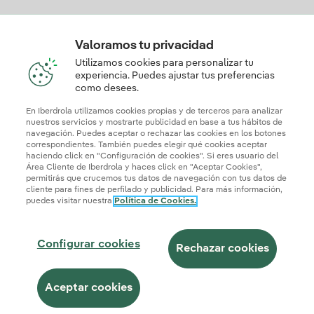
Solar
Valoramos tu privacidad
Utilizamos cookies para personalizar tu
experiencia. Puedes ajustar tus preferencias
Te interesa
como desees.
En Iberdrola utilizamos cookies propias y de terceros para analizar
nuestros servicios y mostrarte publicidad en base a tus hábitos de
navegación. Puedes aceptar o rechazar las cookies en los botones
correspondientes. También puedes elegir qué cookies aceptar
Descarga la App Iberdrola Clientes
haciendo click en "Configuración de cookies". Si eres usuario del
Área Cliente de Iberdrola y haces click en "Aceptar Cookies",
permitirás que crucemos tus datos de navegación con tus datos de
cliente para fines de perfilado y publicidad. Para más información,
puedes visitar nuestra
Política de Cookies.
Mapa web
Información legal y Política de cookies
Política de privacidad
Configurar cookies
Configurar cookies
Seguridad de la información
Accesibilidad
Rechazar cookies
¿Cómo ser colaborador?
Canal de Denuncias
Iberdrola.com
Aceptar cookies
Llámanos al
Te llamamos
© 2026 Iberdrola Clientes S.A.U.
91 198 54 23