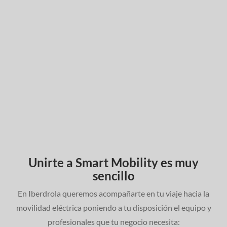
en tus desplazamientos, sino que también lo harás en las
fuentes de generación de la energía con la que te mueves.
Unirte a Smart Mobility es muy
sencillo
En Iberdrola queremos acompañarte en tu viaje hacia la
movilidad eléctrica poniendo a tu disposición el equipo y
profesionales que tu negocio necesita: