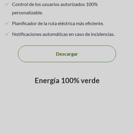
Control de los usuarios autorizados 100%
personalizable.
Planificador de la ruta eléctrica más eficiente.
Notificaciones automáticas en caso de incidencias.
Descargar
Energía 100% verde
La energía de todos los puntos de Recarga Pública de
Iberdrola
procede de fuentes 100% renovables
,
posibilitando también a tu empresa la contratación de tarifas
con garantías de origen 100% renovable.
Con Smart Mobility de Iberdrola
, no solo evitarás emisiones