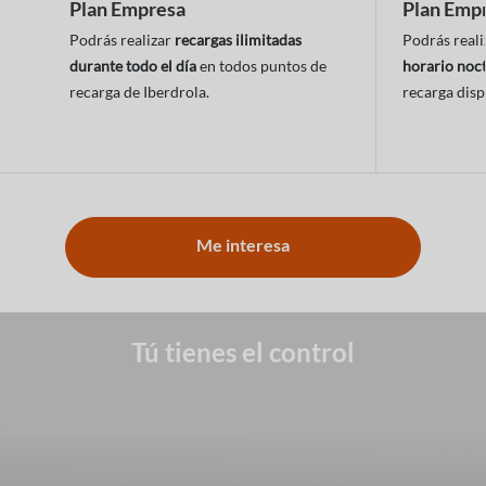
Plan Empresa
Plan Emp
Podrás realizar
recargas ilimitadas
Podrás real
durante todo el día
en todos puntos de
horario noc
recarga de Iberdrola.
recarga disp
Me interesa
Tú tienes el control