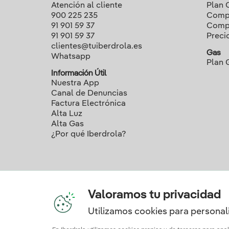
Atención al cliente
Plan 
900 225 235
Compa
91 901 59 37
Compa
91 901 59 37
Preci
clientes@tuiberdrola.es
Gas
Whatsapp
Plan 
Información Útil
Nuestra App
Canal de Denuncias
Factura Electrónica
Alta Luz
Alta Gas
¿Por qué Iberdrola?
Valoramos tu privacidad
Utilizamos cookies para personali