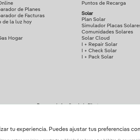
Online
Puntos de Recarga
rador de Planes
Solar
rador de Facturas
Plan Solar
o de la luz hoy
Simulador Placas Solare
Comunidades Solares
Gas Hogar
Solar Cloud
I + Repair Solar
I + Check Solar
I + Pack Solar
Descarga la App Iberdrola Clientes
zar tu experiencia. Puedes ajustar tus preferencias c