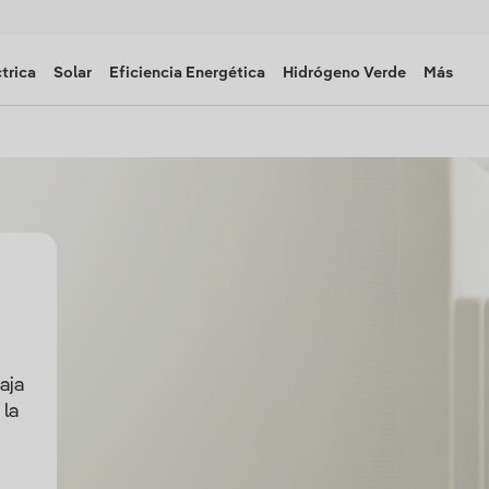
trica
Solar
Eficiencia Energética
Hidrógeno Verde
Más
aja
 la