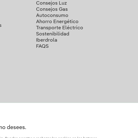
Consejos Luz
Consejos Gas
Autoconsumo
Ahorro Energético
s
Transporte Eléctrico
Sostenibilidad
Iberdrola
FAQS
omo desees.