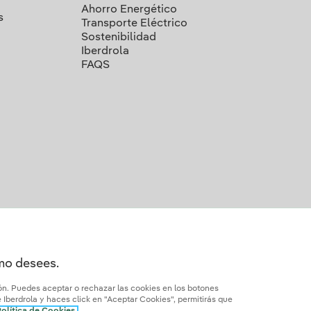
Ahorro Energético
s
Transporte Eléctrico
Sostenibilidad
Iberdrola
FAQS
omo desees.
ión. Puedes aceptar o rechazar las cookies en los botones
Iberdrola y haces click en "Aceptar Cookies", permitirás que