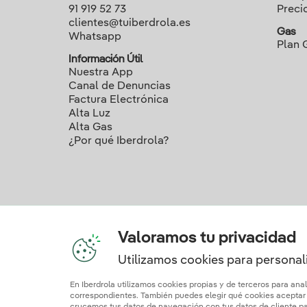
91 919 52 73
Preci
clientes@tuiberdrola.es
Gas
Whatsapp
Plan 
Información Útil
Nuestra App
Canal de Denuncias
Factura Electrónica
Alta Luz
Alta Gas
¿Por qué Iberdrola?
Valoramos tu privacidad
Utilizamos cookies para personali
Nuestros c
En Iberdrola utilizamos cookies propias y de terceros para ana
correspondientes. También puedes elegir qué cookies aceptar h