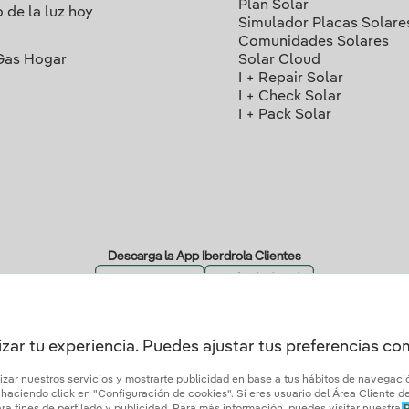
Plan Solar
o de la luz hoy
Simulador Placas Solare
Comunidades Solares
Gas Hogar
Solar Cloud
I + Repair Solar
I + Check Solar
I + Pack Solar
Descarga la App Iberdrola Clientes
zar tu experiencia. Puedes ajustar tus preferencias c
ertificados de confianza
lizar nuestros servicios y mostrarte publicidad en base a tus hábitos de navegac
aciendo click en "Configuración de cookies". Si eres usuario del Área Cliente de 