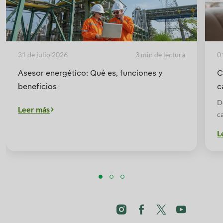
31 de julio 2026
3 min de lectura
0
Asesor energético: Qué es, funciones y
C
beneficios
c
a
D
Leer más
ca
y
L