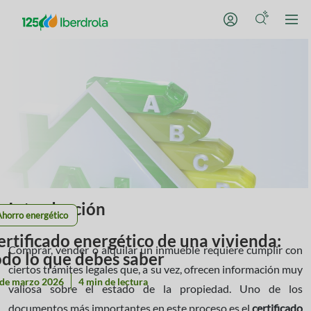
Introducción
Ahorro energético
ertificado energético de una vivienda:
Comprar, vender o alquilar un inmueble requiere cumplir con
odo lo que debes saber
ciertos trámites legales que, a su vez, ofrecen información muy
 de marzo 2026
4 min de lectura
valiosa sobre el estado de la propiedad. Uno de los
documentos más importantes en este proceso es el
certificado