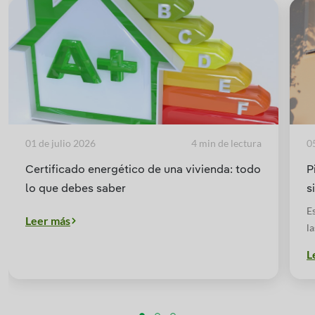
01 de julio 2026
4 min de lectura
0
Certificado energético de una vivienda: todo
P
lo que debes saber
s
E
Leer más
l
c
L