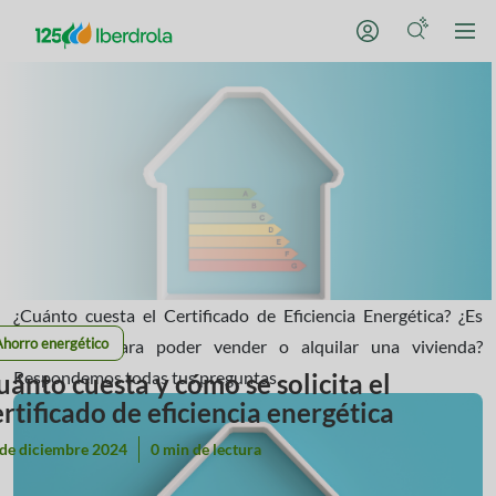
¿Cuánto cuesta el Certificado de Eficiencia Energética? ¿Es
Ahorro energético
obligatorio para poder vender o alquilar una vivienda?
Respondemos todas tus preguntas.
uánto cuesta y cómo se solicita el
ertificado de eficiencia energética
 de diciembre 2024
0 min de lectura