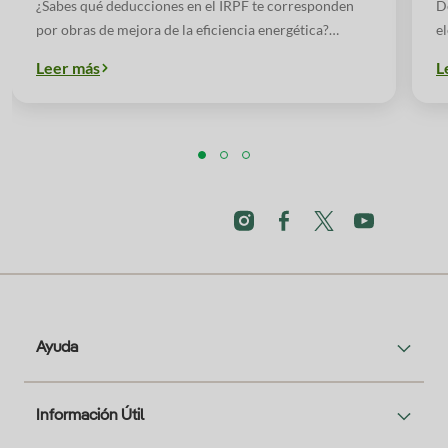
2025 (ejercicio 2024)
¿Sabes qué deducciones en el IRPF te corresponden
D
por obras de mejora de la eficiencia energética?
e
¿Sabes con qué mejoras y actuaciones en tu vivienda
co
Leer más
L
puedes obtener la deducción?
h
e
Ayuda
Información Útil