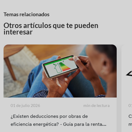
Temas relacionados
Otros artículos que te pueden
interesar
01 de julio 2026
min de lectura
0
¿Existen deducciones por obras de
C
eficiencia energética? - Guía para la renta
m