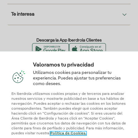
Te interesa
Descarga la App Iberdrola Clientes
Valoramos tu privacidad
Nuestros certificados de confianza
Utilizamos cookies para personalizar tu
experiencia. Puedes ajustar tus preferencias
como desees.
En Iberdrola utilizamos cookies propias y de terceros para analizar
nuestros servicios y mostrarte publicidad en base a tus hábitos de
navegación. Puedes aceptar o rechazar las cookies en los botones
correspondientes. También puedes elegir qué cookies aceptar
haciendo click en "Configuración de cookies". Si eres usuario del
Área Cliente de Iberdrola y haces click en "Aceptar Cookies",
permitirás que crucemos tus datos de navegación con tus datos de
cliente para fines de perfilado y publicidad. Para más información,
puedes visitar nuestra
Política de Cookies.
Mapa web
Información legal y Política de cookies