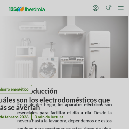
Introducción
Ahorro energético
uáles son los electrodomésticos que
En cualquier hogar,
los aparatos eléctricos son
ás se averían
esenciales para facilitar el día a día
. Desde la
de febrero 2026
3 min de lectura
nevera hasta la lavadora, dependemos de estos
equipos para mantener nuestro ritmo de vida.