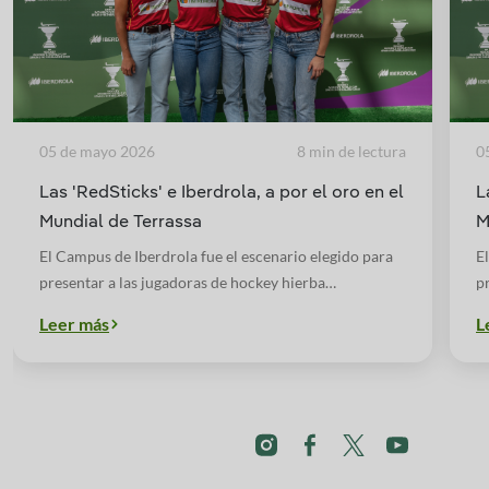
05 de mayo 2026
8 min de lectura
0
Las 'RedSticks' e Iberdrola, a por el oro en el
L
Mundial de Terrassa
M
El Campus de Iberdrola fue el escenario elegido para
E
presentar a las jugadoras de hockey hierba
p
convocadas para disputar la próxima Copa del
c
Leer más
L
Mundo.
M