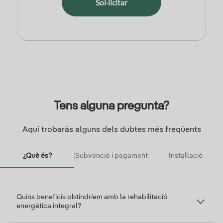
Sol·licitar
Tens alguna pregunta?
Aquí trobaràs alguns dels dubtes més freqüents
¿Què és?
Subvenció i pagament
Instal·lació
Què és?
Quins beneficis obtindríem amb la rehabilitació
energètica integral?