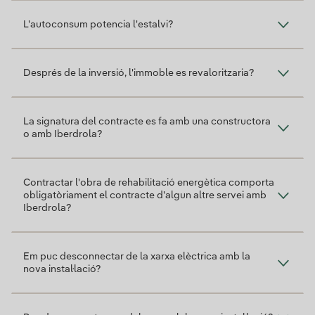
L'autoconsum potencia l'estalvi?
Després de la inversió, l'immoble es revaloritzaria?
La signatura del contracte es fa amb una constructora
o amb Iberdrola?
Contractar l'obra de rehabilitació energètica comporta
obligatòriament el contracte d'algun altre servei amb
Iberdrola?
Em puc desconnectar de la xarxa elèctrica amb la
nova instal·lació?