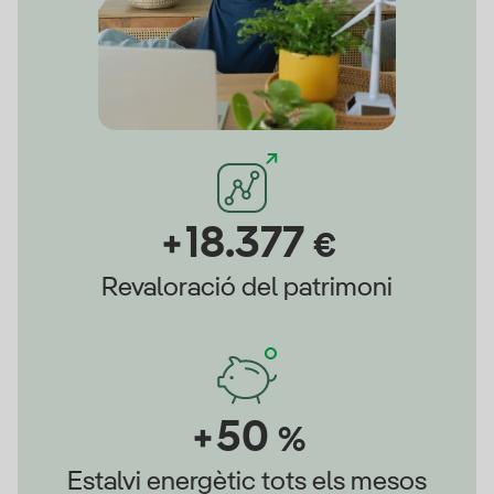
+18.377
€
Revaloració del patrimoni
+50
%
Estalvi energètic tots els mesos