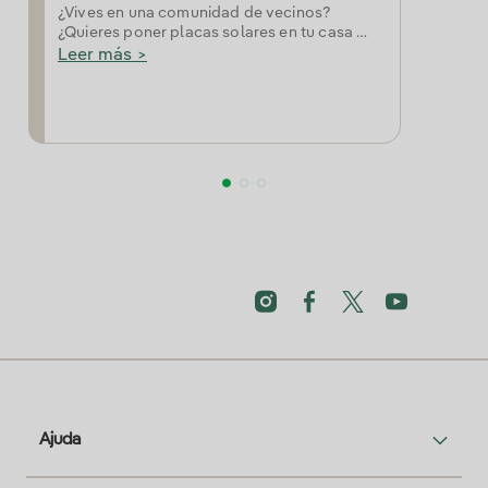
¿Vives en una comunidad de vecinos?
¿Quieres poner placas solares en tu casa y
no tienes tejado? Conoce las soluciones co
Leer más >
lectivas solares de Iberdrola.
Ajuda