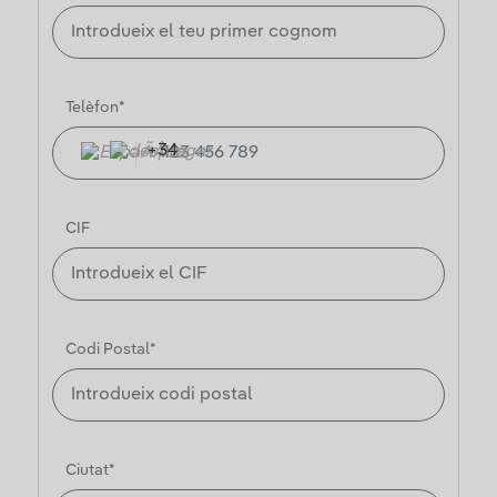
Telèfon*
+34
CIF
Codi Postal*
Ciutat*