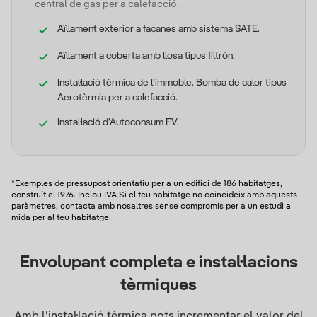
central de gas per a calefacció.
Aïllament exterior a façanes amb sistema SATE.
Aïllament a coberta amb llosa tipus filtrón.
Instal·lació tèrmica de l'immoble. Bomba de calor tipus
Aerotèrmia per a calefacció.
Instal·lació d’Autoconsum FV.
*Exemples de pressupost orientatiu per a un edifici de 186 habitatges,
construït el 1976. Inclou IVA Si el teu habitatge no coincideix amb aquests
paràmetres, contacta amb nosaltres sense compromís per a un estudi a
mida per al teu habitatge.
Envolupant completa e instal·lacions
tèrmiques
Amb l’instal·lació tèrmica pots incrementar el valor del