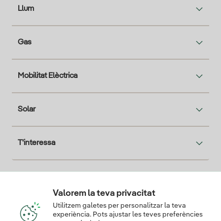
Llum
Gas
Mobilitat Elèctrica
Solar
T'interessa
Descarga la App Iberdrola Clientes
Valorem la teva privacitat
Utilitzem galetes per personalitzar la teva
experiència. Pots ajustar les teves preferències