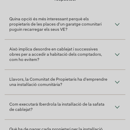
Quina opció és més interessant perquè els
propietaris de les places d'un garatge comunitari
puguin recarregar els seus VE?
Això implica desordre en cablejat i successives
obres per a accedir a habitació dels comptadors,
com ho evitem?
Llavors, la Comunitat de Propietaris ha d'emprendre
una instal·lació comunitària?
Com executarà Iberdrola la instal·lació de la safata
de cablejat?
Què ha de pagar cada propietari per la instal·lació