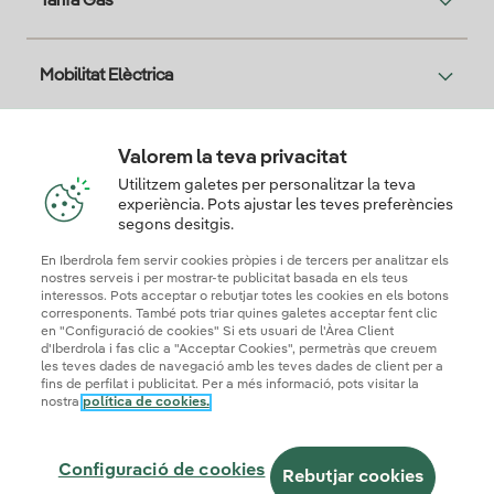
Tarifa Gas
Mobilitat Elèctrica
Solar
Valorem la teva privacitat
Utilitzem galetes per personalitzar la teva
experiència. Pots ajustar les teves preferències
T'interessa
segons desitgis.
En Iberdrola fem servir cookies pròpies i de tercers per analitzar els
nostres serveis i per mostrar-te publicitat basada en els teus
interessos. Pots acceptar o rebutjar totes les cookies en els botons
corresponents. També pots triar quines galetes acceptar fent clic
Descarga la App Iberdrola Clientes
en "Configuració de cookies" Si ets usuari de l'Àrea Client
d'Iberdrola i fas clic a "Acceptar Cookies", permetràs que creuem
les teves dades de navegació amb les teves dades de client per a
fins de perfilat i publicitat. Per a més informació, pots visitar la
nostra
política de cookies.
Mapa web
Informació legal i Política de cookies
Política de privadesa
Configuració de cookies
Configuració de cookies
Seguridad de la información
Accessibilitat
Rebutjar cookies
Com ser col·laborador?
Canal de denúncies
Iberdrola.com