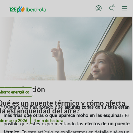
Introducción
Ahorro energético
Qué es un puente térmico y cómo afecta
¿Alguna vez has notado que
algunas zonas de tu casa están
 la estanqueidad del aire?
más frías que otras o que aparece moho en las esquinas
? Es
 de marzo 2026
4 min de lectura
posible que estés experimentando los
efectos de un puente
térmico
. En este artículo, te explicaremos en detalle qué es un