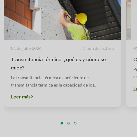
01 de julio 2026
3 min de lectura
0
Transmitancia térmica: ¿qué es y cómo se
C
mide?
P
c
La transmitancia térmica o coeficiente de
p
transmitancia térmica es la capacidad de los
L
materiales para permitir el paso de la energía.
Leer más