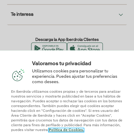
Te interesa
Descarga la App Iberdrola Clientes
Valoramos tu privacidad
Nuestros certificados de confianza
Utilizamos cookies para personalizar tu
experiencia. Puedes ajustar tus preferencias
como desees.
En Iberdrola utilizamos cookies propias y de terceros para analizar
nuestros servicios y mostrarte publicidad en base a tus hábitos de
navegación. Puedes aceptar o rechazar las cookies en los botones
correspondientes. También puedes elegir qué cookies aceptar
haciendo click en "Configuración de cookies". Si eres usuario del
Área Cliente de Iberdrola y haces click en "Aceptar Cookies",
permitirás que crucemos tus datos de navegación con tus datos de
cliente para fines de perfilado y publicidad. Para más información,
puedes visitar nuestra
Política de Cookies.
Mapa web
Información legal y Política de cookies