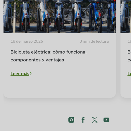
18 de marzo 2026
3 min de lectura
1
Bicicleta eléctrica: cómo funciona,
B
componentes y ventajas
c
Leer más
L