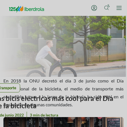
En 2018 la ONU decretó el día 3 de junio como el Día
Transporte
internacional de la bicicleta, el medio de transporte más
sostenible y que a lo largo de la historia ha sido vital en el
as bicis eléctricas más cool para el Día
 la bicicleta
desarrollo de algunas comunidades.
de junio 2022
3 min de lectura