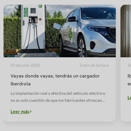
01 de julio 2026
3 min de lectura
2
Vayas donde vayas, tendrás un cargador
I
Iberdrola
e
La implantación real y efectiva del vehículo eléctrico
L
no es solo cuestión de que los fabricantes ofrezcan
coches de este tipo. En Iberdrola nos hemos propuesto
Leer más
crear un ecosistema de recarga en el que el coche
eléctrico encuentre su hábitat perfecto.