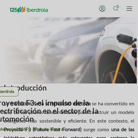
Introducción
berdrola
royecto F3: el impulso de la
La
transición hacia la movilidad eléctrica
se ha convertido en
ectrificación en el sector de la
uno de los pilares fundamentales para construir un modelo
utomoción
energético más sostenible y eficiente. En este contexto, el
de junio 2026
3 min de lectura
Proyecto F3 (Future Fast Forward)
surge como
una de las
iniciativas estratégicas más relevantes para acelerar la