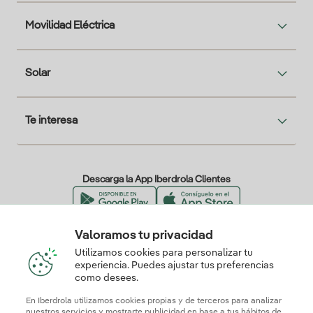
Movilidad Eléctrica
Solar
Te interesa
Descarga la App Iberdrola Clientes
Valoramos tu privacidad
Nuestros certificados de confianza
Utilizamos cookies para personalizar tu
experiencia. Puedes ajustar tus preferencias
como desees.
En Iberdrola utilizamos cookies propias y de terceros para analizar
nuestros servicios y mostrarte publicidad en base a tus hábitos de