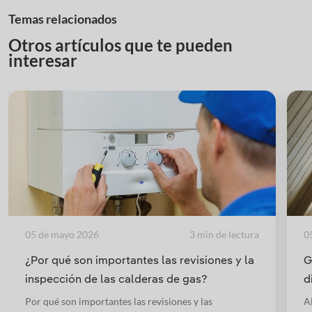
Temas relacionados
Otros artículos que te pueden
interesar
05 de mayo 2026
3 min de lectura
0
¿Por qué son importantes las revisiones y la
G
inspección de las calderas de gas?
d
Por qué son importantes las revisiones y las
A