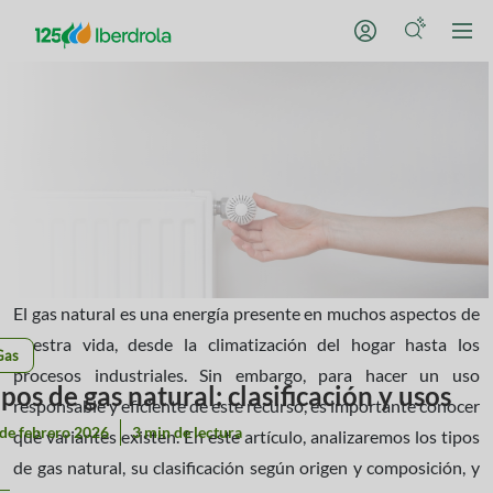
El gas natural es una energía presente en muchos aspectos de
nuestra vida, desde la climatización del hogar hasta los
Gas
procesos industriales. Sin embargo, para hacer un uso
ipos de gas natural: clasificación y usos
responsable y eficiente de este recurso, es importante conocer
de febrero 2026
3 min de lectura
qué variantes existen. En este artículo, analizaremos los tipos
de gas natural, su clasificación según origen y composición, y