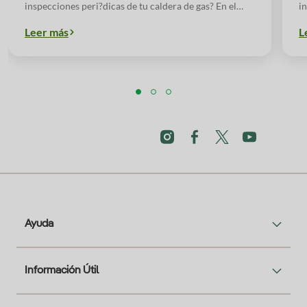
inspecciones peri?dicas de tu caldera de gas? En el
i
siguiente artículo te damos todas las respuestas.
n
Leer más
L
Ayuda
Información Útil