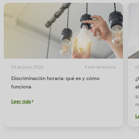
01 de junio 2026
4 min de lectura
0
Discriminación horaria: qué es y cómo
¿
funciona
a
S
Leer más
m
e
L
p