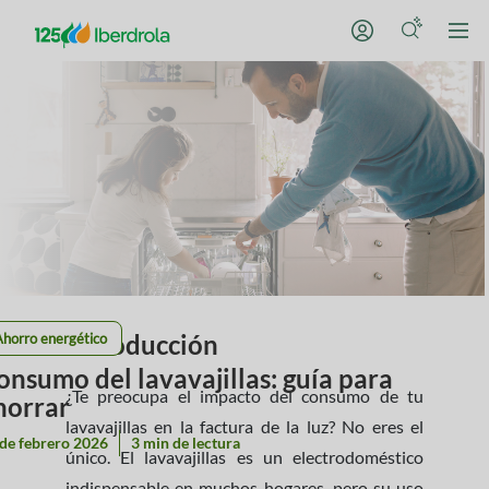
Introducción
Ahorro energético
onsumo del lavavajillas: guía para
¿Te preocupa el impacto del consumo de tu
horrar
lavavajillas en la factura de la luz? No eres el
de febrero 2026
3 min de lectura
único. El lavavajillas es un electrodoméstico
indispensable en muchos hogares, pero su uso