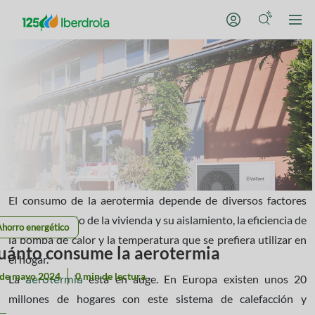
El consumo de la aerotermia depende de diversos factores
como el tamaño de la vivienda y su aislamiento, la eficiencia de
Ahorro energético
la bomba de calor y la temperatura que se prefiera utilizar en
uánto consume la aerotermia
el hogar.
 de mayo 2024
0 min de lectura
La
está en auge. En Europa existen unos 20
aerotermia
millones de hogares con este sistema de calefacción y