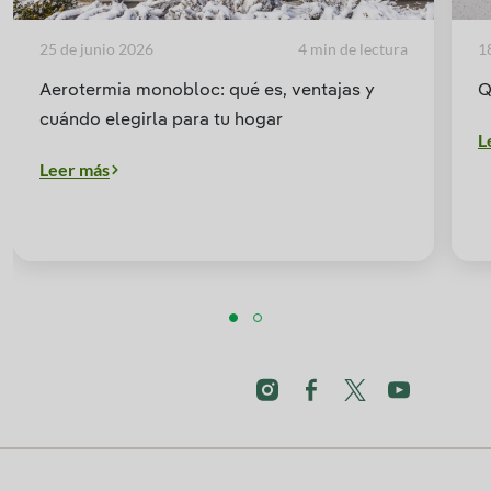
25 de junio 2026
4 min de lectura
1
Aerotermia monobloc: qué es, ventajas y
Q
cuándo elegirla para tu hogar
L
Leer más