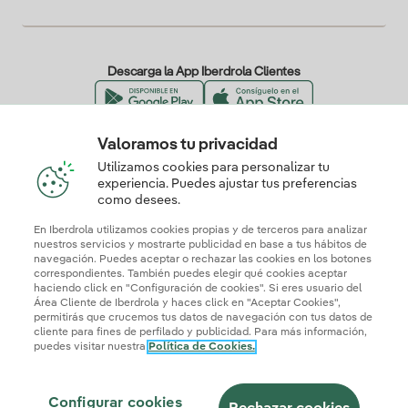
Descarga la App Iberdrola Clientes
Valoramos tu privacidad
Nuestros certificados de confianza
Utilizamos cookies para personalizar tu
experiencia. Puedes ajustar tus preferencias
como desees.
En Iberdrola utilizamos cookies propias y de terceros para analizar
nuestros servicios y mostrarte publicidad en base a tus hábitos de
navegación. Puedes aceptar o rechazar las cookies en los botones
correspondientes. También puedes elegir qué cookies aceptar
haciendo click en "Configuración de cookies". Si eres usuario del
Área Cliente de Iberdrola y haces click en "Aceptar Cookies",
permitirás que crucemos tus datos de navegación con tus datos de
cliente para fines de perfilado y publicidad. Para más información,
puedes visitar nuestra
Política de Cookies.
Mapa web
Información legal y Política de cookies
Política de privacidad
Configurar cookies
Seguridad de la información
Accesibilidad
Configurar cookies
¿Cómo ser colaborador?
Transparencia IA
Iberdrola.com