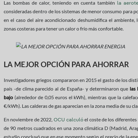
Las bombas de calor, teniendo en cuenta también
la aerot
consideradas dentro de los sistemas de menor consumo para pod
en el caso del aire acondicionado deshumidifica el ambiente,
zonas costeras para tener un calor o frío más confortable.
LA MEJOR OPCIÓN PARA AHORRAR
Investigadores griegos compararon en 2015 el gasto de los dist
país -de clima parecido al de España- y determinaron que
las
bajo
(alrededor de 0,05 euros el kWh), mientras que la calefacc
€/kWh). Las calderas de gas aparecían en la zona media de su cla
En noviembre de 2022,
el coste de los diferentes
OCU calculó
de 90 metros cuadrados en una zona climática D (Madrid, Aragó
estudio concluyó que en ese momento según el precio de la ene