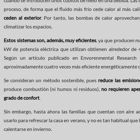
cuando se introducen unos cubitos de hielo en una bebida. Las 
proceso, de forma que el fluido más frío cede calor al más cali
ceden al exterior
. Por tanto, las bombas de calor aprovechan
climatizar los espacios.
Estos sistemas son, además, muy eficientes
, ya que producen m
kW de potencia eléctrica que utilizan obtienen alrededor de 
Según un artículo publicado en Envorenmental Research "
aproximadamente cuatro veces más eficiente energéticamente q
Se consideran un método sostenible, pues
reduce las emisio
produce combustión (ni humos ni residuos),
no requieren ape
grado de confort
.
Sin embargo, hasta ahora las familias que cuentan con aire 
usarlo para refrescar la casa en verano, y no es tan habitual que
calentarse en invierno.