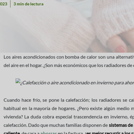
2023
3 min de lectura
Los aires acondicionados con bomba de calor son una alternati
del aire en el hogar. ¿Son más económicos que los radiadores de 
Cuando hace frío, se pone la calefacción; los radiadores se cal
habitual en la mayoría de hogares. ¿Pero existe algún medio m
vivienda? La duda cobra especial trascendencia en invierno, 
calefacción. Dado que muchas familias disponen de
sistemas de
caliente
, de cara a
en la factura,
¿es mejor recurrir a los 