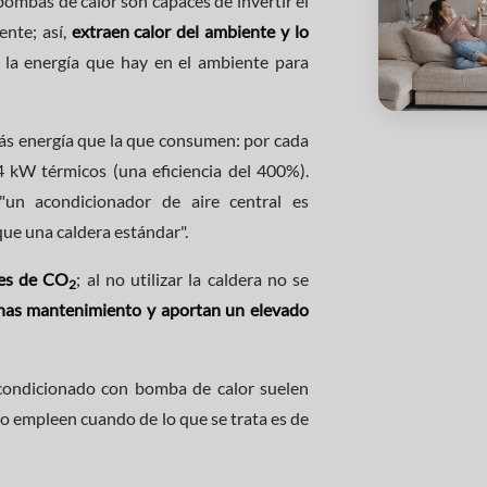
bombas de calor son capaces de invertir el
ente; así,
extraen calor del ambiente y lo
 la energía que hay en el ambiente para
ás energía que la que consumen: por cada
4 kW térmicos (una eficiencia del 400%).
un acondicionador de aire central es
ue una caldera estándar".
nes de CO
; al no utilizar la caldera no se
2
nas mantenimiento y aportan un elevado
acondicionado con bomba de calor suelen
 lo empleen cuando de lo que se trata es de