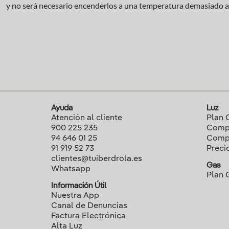
y no será necesario encenderlos a una temperatura demasiado alta
Ayuda
Luz
Atención al cliente
Plan 
900 225 235
Compa
94 646 01 25
Compa
91 919 52 73
Preci
clientes@tuiberdrola.es
Gas
Whatsapp
Plan 
Información Útil
Nuestra App
Canal de Denuncias
Factura Electrónica
Alta Luz