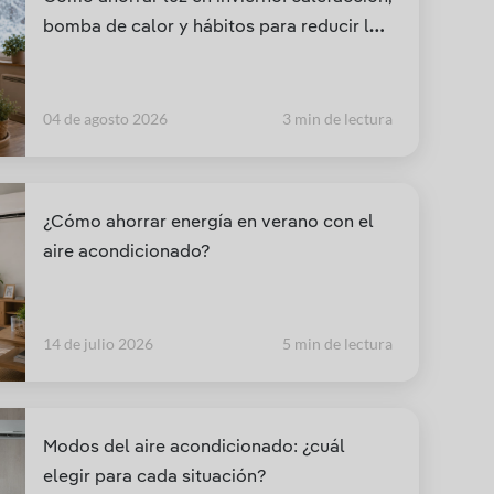
bomba de calor y hábitos para reducir la
factura en los meses de mayor consumo
04 de agosto 2026
3 min de lectura
¿Cómo ahorrar energía en verano con el
aire acondicionado?
14 de julio 2026
5 min de lectura
Modos del aire acondicionado: ¿cuál
elegir para cada situación?