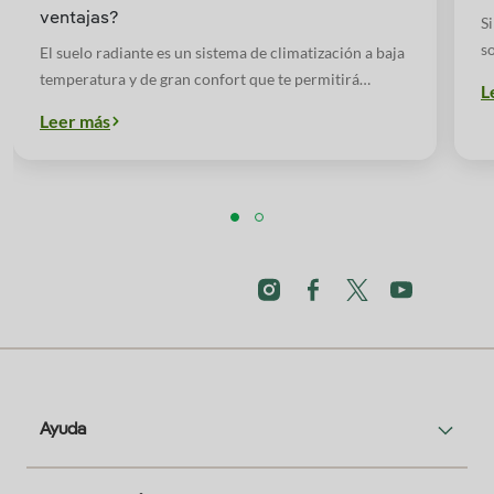
ventajas?
Si
so
El suelo radiante es un sistema de climatización a baja
temperatura y de gran confort que te permitirá
L
ahorrar en la factura de energía mientras eres
Leer más
respetuoso con el medio ambiente.
Ayuda