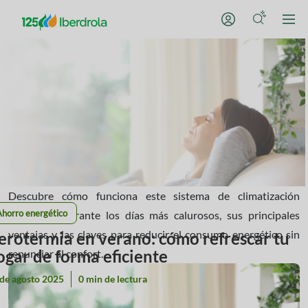
Descubre cómo funciona este sistema de climatización
Ahorro energético
sostenible durante los días más calurosos, sus principales
ventajas y las claves para reducir el consumo energético sin
erotermia en verano: cómo refrescar tu
ogar de forma eficiente
renunciar al confort.
de agosto 2025
0 min de lectura