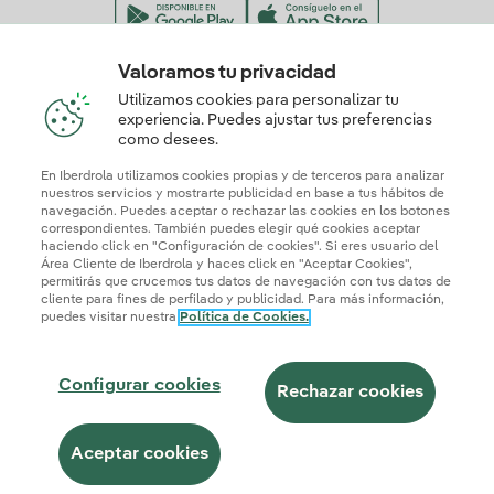
Valoramos tu privacidad
Nuestros certificados de confianza
Utilizamos cookies para personalizar tu
experiencia. Puedes ajustar tus preferencias
como desees.
En Iberdrola utilizamos cookies propias y de terceros para analizar
nuestros servicios y mostrarte publicidad en base a tus hábitos de
navegación. Puedes aceptar o rechazar las cookies en los botones
correspondientes. También puedes elegir qué cookies aceptar
haciendo click en "Configuración de cookies". Si eres usuario del
Área Cliente de Iberdrola y haces click en "Aceptar Cookies",
permitirás que crucemos tus datos de navegación con tus datos de
cliente para fines de perfilado y publicidad. Para más información,
puedes visitar nuestra
Política de Cookies.
Mapa web
Información legal y Política de cookies
Política de privacidad
Configurar cookies
Seguridad de la información
Accesibilidad
Configurar cookies
¿Cómo ser colaborador?
Transparencia IA
Iberdrola.com
Rechazar cookies
© 2026 Iberdrola Clientes S.A.U.
Aceptar cookies
Este sitio está protegido por reCAPTCHA.