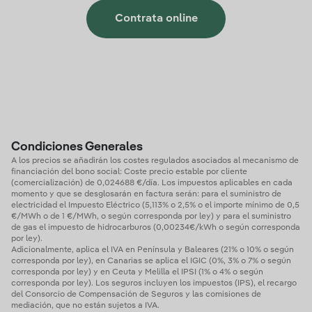
Contrata online
Condiciones Generales
A los precios se añadirán los costes regulados asociados al mecanismo de
financiación del bono social: Coste precio estable por cliente
(comercialización) de 0,024688 €/día. Los impuestos aplicables en cada
momento y que se desglosarán en factura serán: para el suministro de
electricidad el Impuesto Eléctrico (5,113% o 2,5% o el importe mínimo de 0,5
€/MWh o de 1 €/MWh, o según corresponda por ley) y para el suministro
de gas el impuesto de hidrocarburos (0,00234€/kWh o según corresponda
por ley).
Adicionalmente, aplica el IVA en Península y Baleares (21% o 10% o según
corresponda por ley), en Canarias se aplica el IGIC (0%, 3% o 7% o según
corresponda por ley) y en Ceuta y Melilla el IPSI (1% o 4% o según
corresponda por ley). Los seguros incluyen los impuestos (IPS), el recargo
del Consorcio de Compensación de Seguros y las comisiones de
mediación, que no están sujetos a IVA.