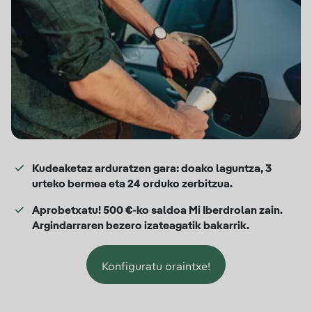
Kudeaketaz arduratzen gara: doako laguntza, 3
urteko bermea eta 24 orduko zerbitzua.
Aprobetxatu! 500 €-ko saldoa Mi Iberdrolan zain.
Argindarraren bezero izateagatik bakarrik.
Konfiguratu oraintxe!