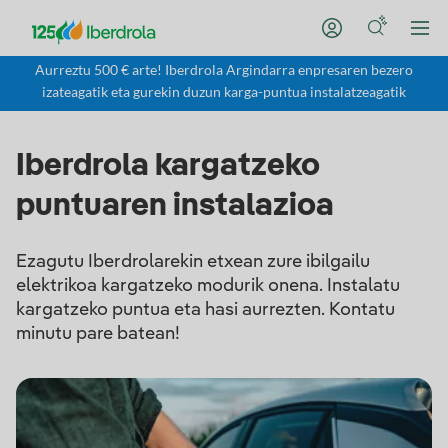
Aurreztu 500 € arte! Iberdrola Argindarra enpresaren bezero
izateagatik eta gurekin duzun karga-puntua instalatzeagatik
Iberdrola kargatzeko
puntuaren instalazioa
Ezagutu Iberdrolarekin etxean zure ibilgailu
elektrikoa kargatzeko modurik onena. Instalatu
kargatzeko puntua eta hasi aurrezten. Kontatu
minutu pare batean!