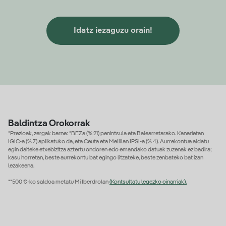
Idatz iezaguzu orain!
Baldintza Orokorrak
*Prezioak, zergak barne: *BEZa (% 21) penintsula eta Balearretarako. Kanarietan
IGIC-a (% 7) aplikatuko da, eta Ceuta eta Melillan IPSI-a (% 4). Aurrekontua aldatu
egin daiteke etxebizitza aztertu ondoren edo emandako datuak zuzenak ez badira;
kasu horretan, beste aurrekontu bat egingo litzateke, beste zenbateko bat izan
lezakeena.
**500 €-ko saldoa metatu Mi Iberdrolan
(Kontsultatu legezko oinarriak).