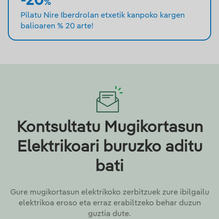
-20
%
Pilatu Nire Iberdrolan etxetik kanpoko kargen
balioaren % 20 arte!
Kontsultatu Mugikortasun
Elektrikoari buruzko aditu
bati
Gure mugikortasun elektrikoko zerbitzuek zure ibilgailu
elektrikoa eroso eta erraz erabiltzeko behar duzun
guztia dute.