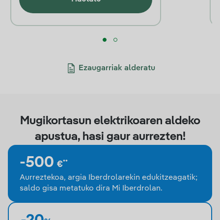
Ezaugarriak alderatu
Mugikortasun elektrikoaren aldeko
apustua, hasi gaur aurrezten!
-500
**
€
Aurreztekoa, argia Iberdrolarekin edukitzeagatik;
saldo gisa metatuko dira Mi Iberdrolan.