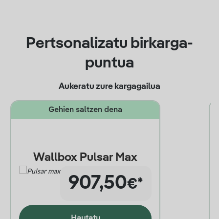
Pertsonalizatu birkarga-
puntua
Aukeratu zure kargagailua
Gehien saltzen dena
Wallbox Pulsar Max
907,50
*
€
Hautatu