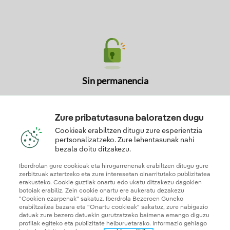
Sin permanencia
Cambia de Plan en cualquier momento según
C
tus necesidades Tú decides.
Ad
Zure pribatutasuna baloratzen dugu
Cookieak erabiltzen ditugu zure esperientzia
pertsonalizatzeko. Zure lehentasunak nahi
bezala doitu ditzakezu.
Iberdrolan gure cookieak eta hirugarrenenak erabiltzen ditugu gure
zerbitzuak aztertzeko eta zure interesetan oinarritutako publizitatea
erakusteko. Cookie guztiak onartu edo ukatu ditzakezu dagokien
botoiak erabiliz. Zein cookie onartu ere aukeratu dezakezu
"Cookien ezarpenak" sakatuz. Iberdrola Bezeroen Guneko
erabiltzailea bazara eta "Onartu cookieak" sakatuz, zure nabigazio
¿Aún tienes dudas?
datuak zure bezero datuekin gurutzatzeko baimena emango diguzu
profilak egiteko eta publizitate helburuetarako. Informazio gehiago