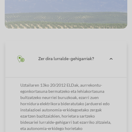
Zer dira lurralde-gehigarriak?
Uztailaren 13ko 20/2012 ELDak, aurrekontu-
egonkortasuna bermatzeko eta lehiakortasuna
bultzatzeko neurriei buruzkoak, ezarri zuen
hornidura elektrikora bideratutako jarduerei edo
instalazioei autonomia-erkidegoetako zergak
ezartzen bazitzaizkien, horietara sartzeko
bidesariei lurralde-gehigarri bat ezarriko zitzaiela,
eta autonomia-erkidego horietako