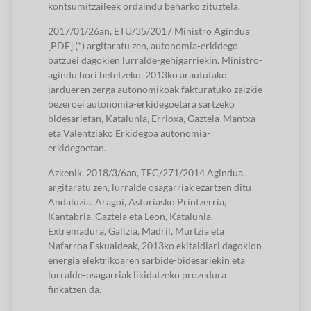
kontsumitzaileek ordaindu beharko zituztela.
2017/01/26an, ETU/35/2017 Ministro Agindua
[PDF] (*) argitaratu zen, autonomia-erkidego
batzuei dagokien lurralde-gehigarriekin. Ministro-
agindu hori betetzeko, 2013ko araututako
jardueren zerga autonomikoak fakturatuko zaizkie
bezeroei autonomia-erkidegoetara sartzeko
bidesarietan, Katalunia, Errioxa, Gaztela-Mantxa
eta Valentziako Erkidegoa autonomia-
erkidegoetan.
Azkenik, 2018/3/6an, TEC/271/2014 Agindua,
argitaratu zen, lurralde osagarriak ezartzen ditu
Andaluzia, Aragoi, Asturiasko Printzerria,
Kantabria, Gaztela eta Leon, Katalunia,
Extremadura, Galizia, Madril, Murtzia eta
Nafarroa Eskualdeak, 2013ko ekitaldiari dagokion
energia elektrikoaren sarbide-bidesariekin eta
lurralde-osagarriak likidatzeko prozedura
finkatzen da.