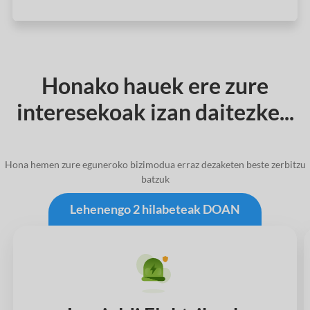
Honako hauek ere zure
interesekoak izan daitezke...
Hona hemen zure eguneroko bizimodua erraz dezaketen beste zerbitzu
batzuk
Lehenengo 2 hilabeteak DOAN