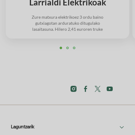
Larrialdi Elektrikoak
Zure matxura elektrikoez 3 ordu baino
gutxiagotan arduratuko ditugulako
lasaitasuna. Hilero 2,41 euroren truke
Laguntzarik