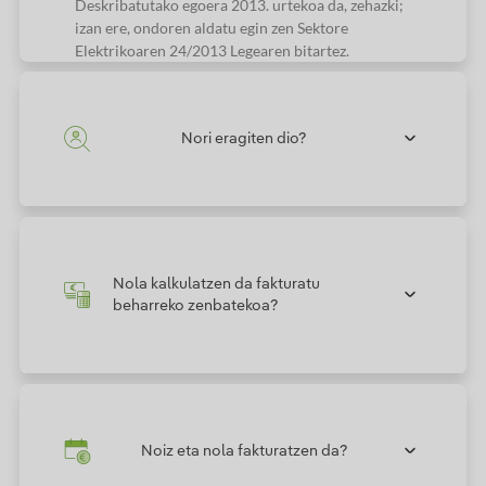
Deskribatutako egoera 2013. urtekoa da, zehazki;
izan ere, ondoren aldatu egin zen Sektore
Elektrikoaren 24/2013 Legearen bitartez.
Nori eragiten dio?
Nola kalkulatzen da fakturatu
beharreko zenbatekoa?
Noiz eta nola fakturatzen da?