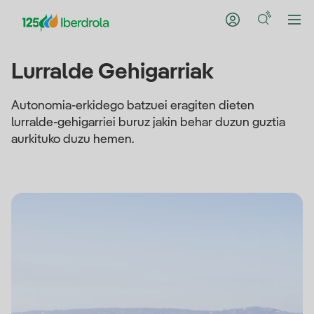
Lurralde Gehigarriak
Autonomia-erkidego batzuei eragiten dieten
lurralde-gehigarriei buruz jakin behar duzun guztia
aurkituko duzu hemen.