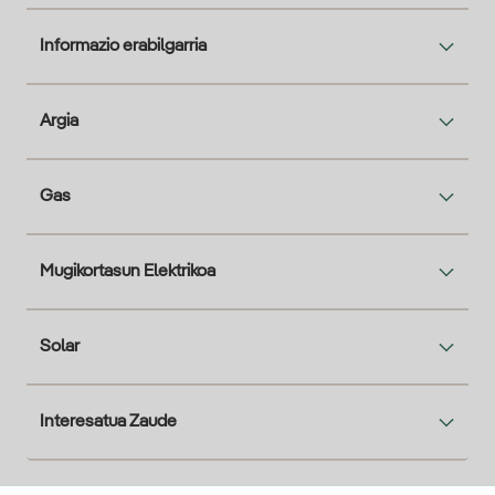
Informazio erabilgarria
Argia
Gas
Mugikortasun Elektrikoa
Solar
Interesatua Zaude