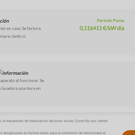
Periodo Punta
0,116411
€/kW día
nes en casa. Se factura
mpre, tanto si
aparato al funcionar. Se
a lavadora una hora en
 al mecanismo de financiación del bono social: Coste fijo por cliente
desglosarán en factura serán: para el suministro de electricidad el