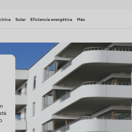
ctrica
Solar
Eficiencia energética
Más
an
stá
o