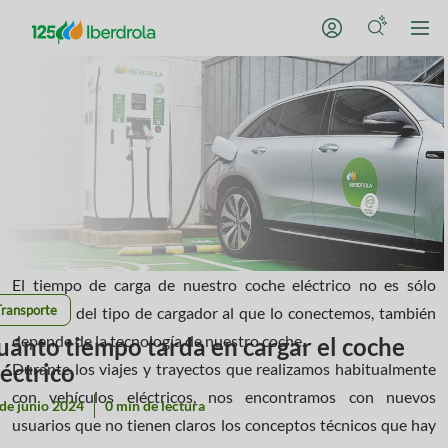
El tiempo de carga de nuestro coche eléctrico no es sólo
Transporte
cuestión del tipo de cargador al que lo conectemos, también
depende de la tecnología de nuestro coche.
uánto tiempo tarda en cargar el coche
léctrico
Durante los viajes y trayectos que realizamos habitualmente
con vehículos eléctricos, nos encontramos con nuevos
de junio 2024
0 min de lectura
usuarios que no tienen claros los conceptos técnicos que hay