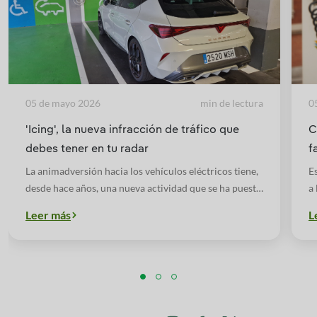
05 de mayo 2026
min de lectura
0
'Icing', la nueva infracción de tráfico que
C
debes tener en tu radar
f
La animadversión hacia los vehículos eléctricos tiene,
E
desde hace años, una nueva actividad que se ha puesto
a 
de moda en redes sociales, el ‘icing’.
c
Leer más
L