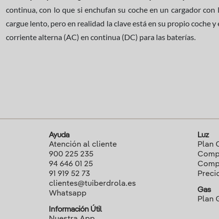
continua, con lo que si enchufan su coche en un cargador con 
cargue lento, pero en realidad la clave está en su propio coche y 
corriente alterna (AC) en continua (DC) para las baterías.
Ayuda
Luz
Atención al cliente
Plan 
900 225 235
Compa
94 646 01 25
Compa
91 919 52 73
Preci
clientes@tuiberdrola.es
Gas
Whatsapp
Plan 
Información Útil