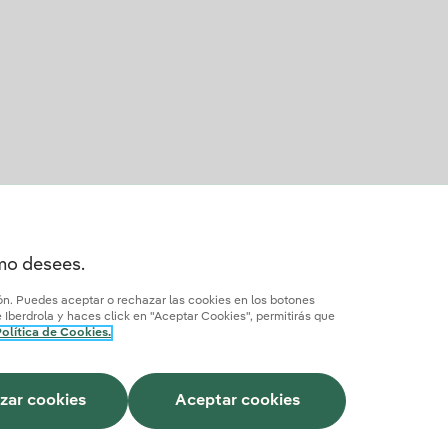
omo desees.
ión. Puedes aceptar o rechazar las cookies en los botones
Iberdrola y haces click en "Aceptar Cookies", permitirás que
olítica de Cookies.
Cómo ser colaborador?
Transparencia IA
Iberdrola.com
zar cookies
Aceptar cookies
Este sitio está protegido por reCAPTCHA.