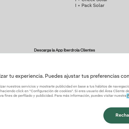
I + Check Solar
I + Pack Solar
Descarga la App Iberdrola Clientes
zar tu experiencia. Puedes ajustar tus preferencias c
ertificados de confianza
lizar nuestros servicios y mostrarte publicidad en base a tus hábitos de navegac
aciendo click en "Configuración de cookies". Si eres usuario del Área Cliente de 
a fines de perfilado y publicidad. Para más información, puedes visitar nuestra
P
tica de privacidad
Configurar cookies
Seguridad de la información
Accesibilidad
¿
Recha