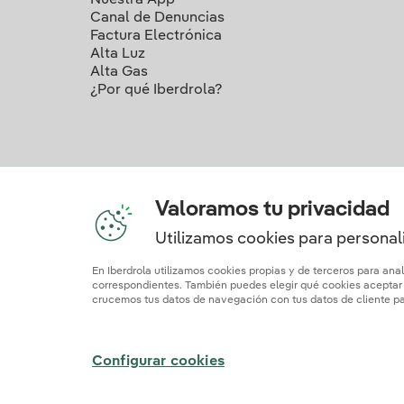
Nuestra App
Canal de Denuncias
Factura Electrónica
Alta Luz
Alta Gas
¿Por qué Iberdrola?
Valoramos tu privacidad
Utilizamos cookies para personali
Nuestros c
En Iberdrola utilizamos cookies propias y de terceros para ana
correspondientes. También puedes elegir qué cookies aceptar h
crucemos tus datos de navegación con tus datos de cliente par
Mapa web
Información legal y Política de cookies
Polí
Configurar cookies
© 2026 Iberdrola Clientes S.A.U.