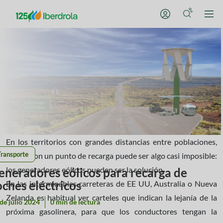
En los territorios con grandes distancias entre poblaciones,
Transporte
contar con un punto de recarga puede ser algo casi imposible:
los generadores eólicos pueden ser la solución.
eneradores eólicos para recarga de
oches eléctricos
En las interminables carreteras de EE UU, Australia o Nueva
Zelanda es habitual ver carteles que indican la lejanía de la
de julio 2024
0 min de lectura
próxima gasolinera, para que los conductores tengan la