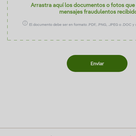
Arrastra aquí los documentos o fotos que 
mensajes fraudulentos recibid
El documento debe ser en formato .PDF, .PNG, .JPEG o .DOC y 
Enviar