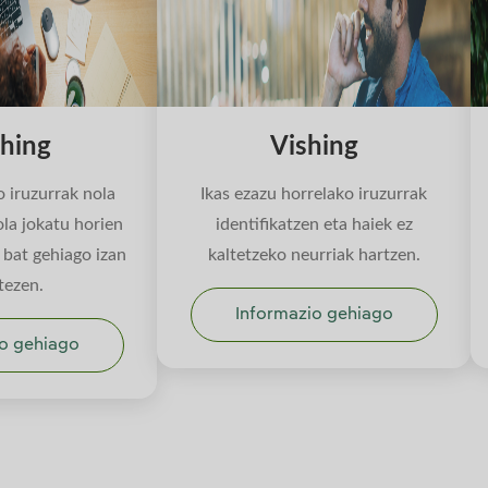
hing
Vishing
 iruzurrak nola
Ikas ezazu horrelako iruzurrak
la jokatu horien
identifikatzen eta haiek ez
 bat gehiago izan
kaltetzeko neurriak hartzen.
tezen.
Informazio gehiago
o gehiago