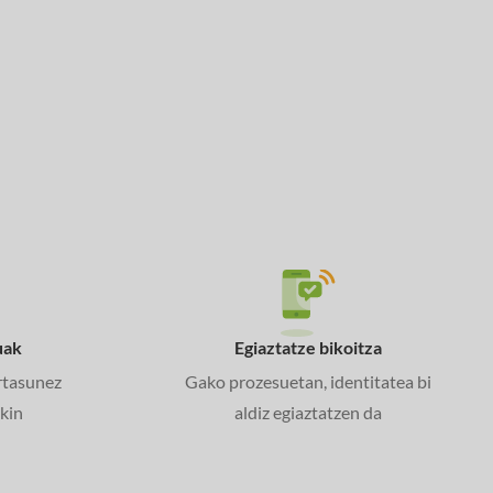
uak
Egiaztatze bikoitza
rtasunez
Gako prozesuetan, identitatea bi
kin
aldiz egiaztatzen da