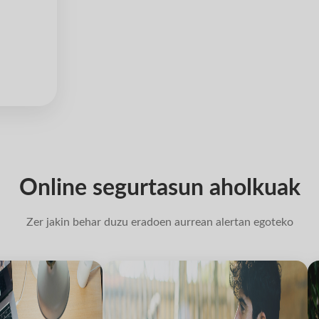
Online segurtasun aholkuak
Zer jakin behar duzu eradoen aurrean alertan egoteko