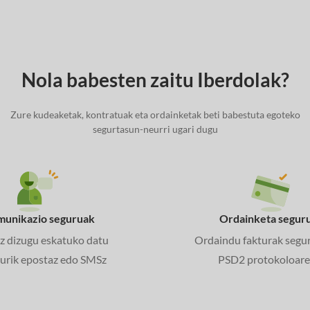
Nola babesten zaitu Iberdolak?
Zure kudeaketak, kontratuak eta ordainketak beti babestuta egoteko
segurtasun-neurri ugari dugu
unikazio seguruak
Ordainketa segur
ez dizugu eskatuko datu
Ordaindu fakturak segu
turik epostaz edo SMSz
PSD2 protokoloare