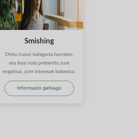
Smishing
Ohitu iruzur-kategoria horrekin,
eta ikasi nola prebenitu zure
engainua, zure interesak babestuz.
Informazio gehiago