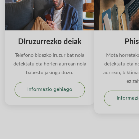
DIruzurrezko deiak
Phis
Telefono bidezko iruzur bat nola
Mota horretako
detektatu eta horien aurrean nola
detektatu eta no
babestu jakingo duzu.
aurrean, biktima
ez zai
Informazio gehiago
Informazi