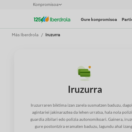
Konpromisoa
Gure konpromisoa
Parti
Más Iberdrola
Iruzurra
Iruzurra
Iruzurraren biktima izan zarela susmatzen baduzu, dago
agintariei jakinaraztea da lehen urratsa, hala nola polizi
guardia zibilari edo polizia autonomikoari. Gainera, iru
gure postontzira eramaten baduzu, lagundu ahal izan