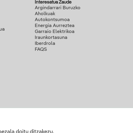
Interesatua Zaude
Argindarrari Buruzko
Aholkuak
Autokontsumoa
Energia Aurreztea
lua
Garraio Elektrikoa
Iraunkortasuna
Iberdrola
FAQS
bezala doitu ditzakezu.