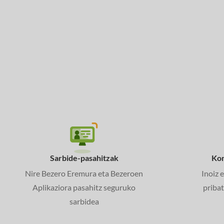
Sarbide-pasahitzak
Kom
Nire Bezero Eremura eta Bezeroen
Inoiz 
Aplikaziora pasahitz seguruko
priba
sarbidea