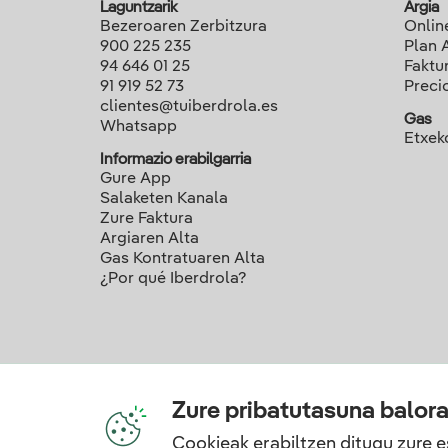
Laguntzarik
Argia
Bezeroaren Zerbitzura
Onlin
900 225 235
Plan 
94 646 01 25
Faktu
91 919 52 73
Preci
clientes@tuiberdrola.es
Gas
Whatsapp
Etxek
Informazio erabilgarria
Gure App
Salaketen Kanala
Zure Faktura
Argiaren Alta
Gas Kontratuaren Alta
¿Por qué Iberdrola?
Zure pribatutasuna balor
Cookieak erabiltzen ditugu zure e