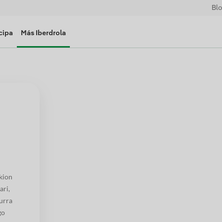
Bl
cipa
Más Iberdrola
kion
ari,
zurra
go