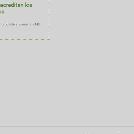
acrediten los
os
no puede superar los MB