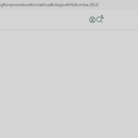
og
Konpromisoa
Kontaktua
Bulegoak
Hizkuntza (EU)
Bilatu