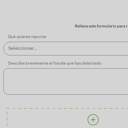
Rellena este formulario para 
Qué quieres reportar
Describe brevemente el fraude que has detectado