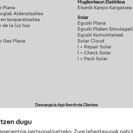
Mugikortasun Elektrikoa
e Plana
Etxetik Kanpo Kargatzea
Argiak Alderatzailea
Solar
ren konparatzailea
Eguzki Plana
o de la luz hoy
Eguzki Plaken Simulagai
Eguzki Komunitateak
o Gas Plana
Solar Cloud
I + Repair Solar
I + Check Solar
I + Pack Solar
Descarga la App Iberdrola Clientes
atzen dugu
sperientzia pertsonalizatzeko. Zure lehentasunak nahi 