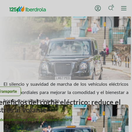
El silencio y suavidad de marcha de los vehículos eléctricos
Transporte
son primordiales para mejorar la comodidad y el bienestar a
bordo en cualquier trayecto.
eneficios del coche eléctrico: reduce el
strés al volante
 de septiembre 2024
0 min de lectura