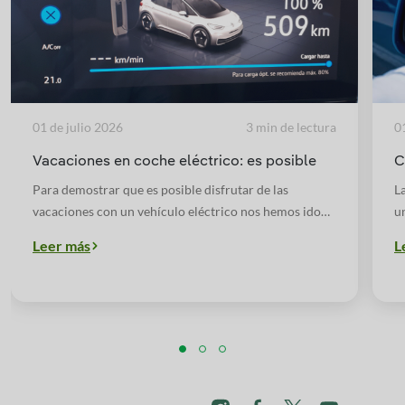
01 de julio 2026
3 min de lectura
0
Vacaciones en coche eléctrico: es posible
C
Para demostrar que es posible disfrutar de las
L
vacaciones con un vehículo eléctrico nos hemos ido
u
de Madrid a Marbella, ida y vuelta, con una estancia de
d
Leer más
L
cuatro días, utilizando solo la app y los puntos de
a
recarga de Iberdrola.
e