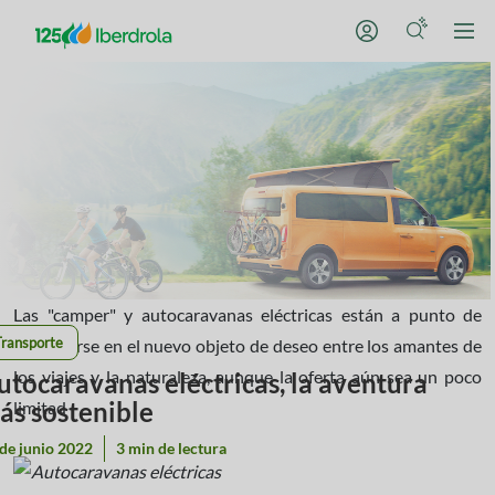
Las "camper" y autocaravanas eléctricas están a punto de
Transporte
convertirse en el nuevo objeto de deseo entre los amantes de
los viajes y la naturaleza, aunque la oferta aún sea un poco
utocaravanas eléctricas, la aventura
ás sostenible
limitad
de junio 2022
3 min de lectura