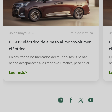
05 de mayo 2026
min de lectura
0
El SUV eléctrico deja paso al monovolumen
E
eléctrico
e
En casi todos los mercados del mundo, los SUV han
E
hecho desaparecer a los monovolúmenes, pero en el
h
caso de modelos eléctricos, hay otro factor a tener en
c
Leer más
L
cuenta: las baterías.
cu