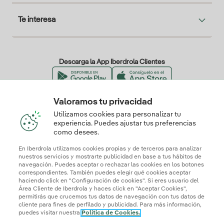
Te interesa
Descarga la App Iberdrola Clientes
Valoramos tu privacidad
Nuestros certificados de confianza
Utilizamos cookies para personalizar tu
experiencia. Puedes ajustar tus preferencias
como desees.
En Iberdrola utilizamos cookies propias y de terceros para analizar
nuestros servicios y mostrarte publicidad en base a tus hábitos de
navegación. Puedes aceptar o rechazar las cookies en los botones
correspondientes. También puedes elegir qué cookies aceptar
haciendo click en "Configuración de cookies". Si eres usuario del
Área Cliente de Iberdrola y haces click en "Aceptar Cookies",
permitirás que crucemos tus datos de navegación con tus datos de
cliente para fines de perfilado y publicidad. Para más información,
puedes visitar nuestra
Política de Cookies.
Mapa web
Información legal y Política de cookies