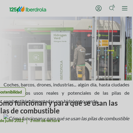
Coches, barcos, drones, industrias... algún día, hasta ciudades
ostenibilidad
enteras. Los usos reales y potenciales de las pilas de
combustible alimentadas con hidrógeno verde.
ómo funcionan y para qué se usan las
ilas de combustible
de julio 2022
3 min de lectura