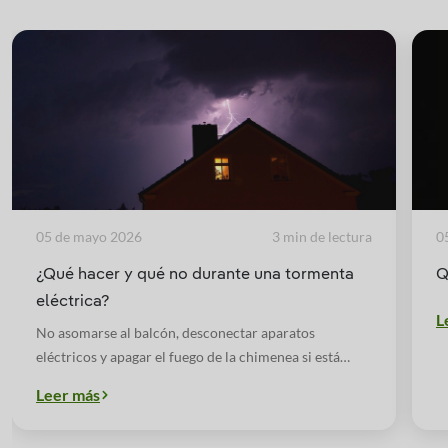
05 de mayo 2026
3 min de lectura
0
¿Qué hacer y qué no durante una tormenta
Q
eléctrica?
L
No asomarse al balcón, desconectar aparatos
eléctricos y apagar el fuego de la chimenea si está
encendido. Estas son algunas de las cosas que debes
Leer más
tener en cuenta durante una tormenta eléctrica.