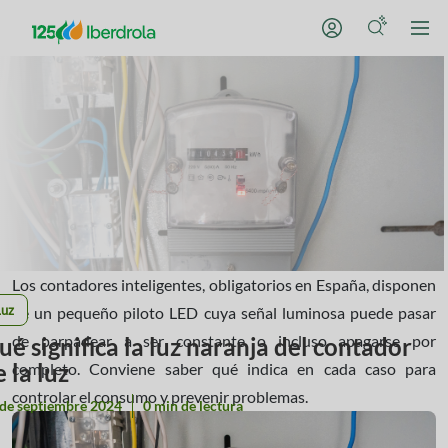
Los contadores inteligentes, obligatorios en España, disponen
Luz
de un pequeño piloto LED cuya señal luminosa puede pasar
de parpadear a ser constante o incluso apagarse por
ué significa la luz naranja del contador
 la luz
completo. Conviene saber qué indica en cada caso para
controlar el consumo y prevenir problemas.
 de septiembre 2024
0 min de lectura