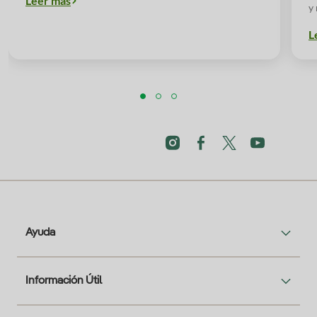
Leer más
y
L
Ayuda
Información Útil