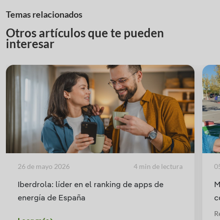
Temas relacionados
Otros artículos que te pueden
interesar
26 de mayo 2026
4 min de lectura
0
Iberdrola: líder en el ranking de apps de
M
energía de España
c
R