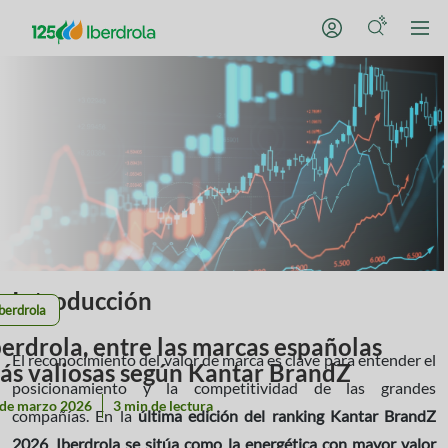
Introducción
berdrola
berdrola, entre las marcas españolas
El reconocimiento del valor de marca es clave para entender el
ás valiosas según Kantar BrandZ
posicionamiento y la competitividad de las grandes
 de marzo 2026
3 min de lectura
compañías. En la
última edición del ranking Kantar BrandZ
2026
,
Iberdrola se sitúa como la energética con mayor valor