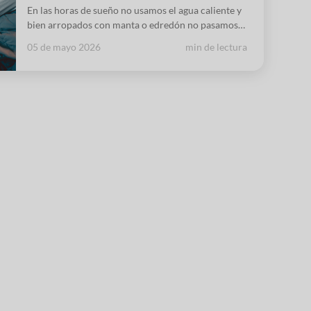
En las horas de sueño no usamos el agua caliente y
bien arropados con manta o edredón no pasamos
frío. ¿Por qué habría que mantener la caldera
05 de mayo 2026
min de lectura
encendida?