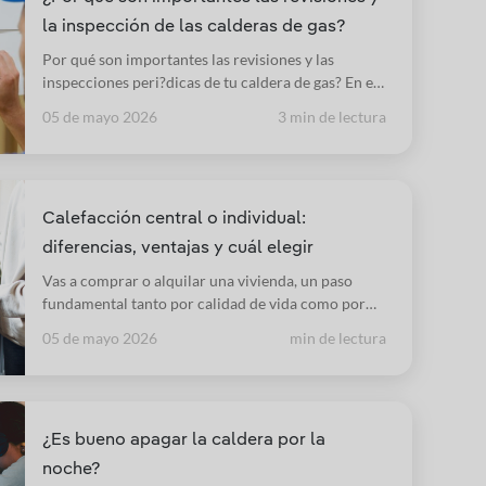
la inspección de las calderas de gas?
Por qué son importantes las revisiones y las
inspecciones peri?dicas de tu caldera de gas? En el
siguiente artículo te damos todas las respuestas.
05 de mayo 2026
3 min de lectura
Calefacción central o individual:
diferencias, ventajas y cuál elegir
Vas a comprar o alquilar una vivienda, un paso
fundamental tanto por calidad de vida como por
inversión o gasto. Por eso conviene planificar el
05 de mayo 2026
min de lectura
consumo energético y conocer las diferencias
entre calefacción central y calefacción individual,
porque cada cual tiene sus pros y contras.
¿Es bueno apagar la caldera por la
noche?