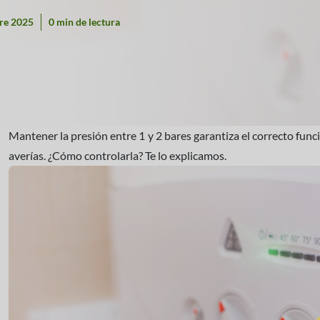
re 2025
0 min de lectura
Mantener la presión entre 1 y 2 bares garantiza el correcto fun
averías. ¿Cómo controlarla? Te lo explicamos.