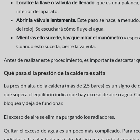
Localice la llave o válvula de llenado,
que es una palanca, g
inferior del aparato.
Abrir la válvula lentamente.
Este paso se hace, a menudo, 
del reloj. Se escuchará cómo fluye el agua.
Mientras ello sucede, hay que mirar el manómetro
y espera
Cuando esto suceda, cierre la válvula.
Antes de realizar este procedimiento, es importante descartar q
Qué pasa si la presión de la caldera es alta
La presión alta de la caldera (más de 2,5 bares) es un signo de
que supera el equilibrio indica que hay exceso de aire o agua. C
bloquea y deja de funcionar.
El exceso de aire se elimina purgando los radiadores.
Quitar el exceso de agua es un poco más complicado. Para redu
radiador o la válvula de vaciado del sistema, si está disponibl