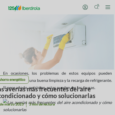
En ocasiones, los problemas de estos equipos pueden
Ahorro energético
resolverse con una buena limpieza y la recarga de refrigerante.
Si pese a todo, persisten, estas pueden ser las causas.
as averías más frecuentes del aire
condicionado y cómo solucionarlas
 de marzo 2023
3 min de lectura