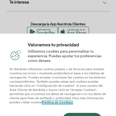
Te interesa
Descarga la App Iberdrola Clientes
Valoramos tu privacidad
Nuestros certificados de confianza
Utilizamos cookies para personalizar tu
experiencia. Puedes ajustar tus preferencias
como desees.
En Iberdrola utilizamos cookies propias y de terceros para analizar
nuestros servicios y mostrarte publicidad en base a tus hábitos de
navegación. Puedes aceptar o rechazar las cookies en los botones
correspondientes. También puedes elegir qué cookies aceptar
haciendo click en "Configuración de cookies". Si eres usuario del
Área Cliente de Iberdrola y haces click en "Aceptar Cookies",
permitirás que crucemos tus datos de navegación con tus datos de
cliente para fines de perfilado y publicidad. Para más información,
puedes visitar nuestra
Política de Cookies.
Mapa web
Información legal y Política de cookies
Política de privacidad
Configurar cookies
Seguridad de la información
Accesibilidad