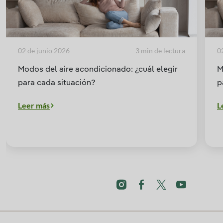
02 de junio 2026
3 min de lectura
0
Modos del aire acondicionado: ¿cuál elegir
M
para cada situación?
p
Leer más
L