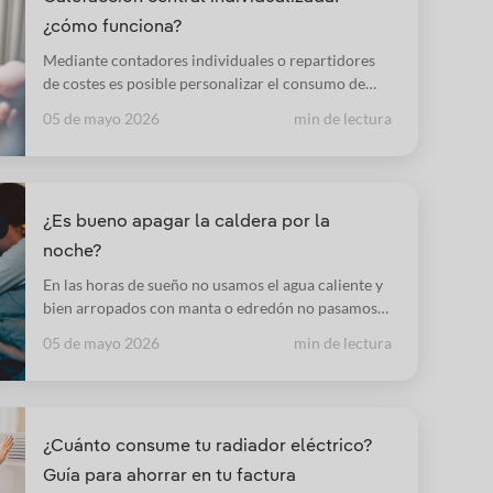
¿cómo funciona?
Mediante contadores individuales o repartidores
de costes es posible personalizar el consumo de
cada usuario, aunque resida en un edificio con
05 de mayo 2026
min de lectura
calefacción central, lo que se traduce en un uso
más eficiente de la energía y en un considerable
ahorro.
¿Es bueno apagar la caldera por la
noche?
En las horas de sueño no usamos el agua caliente y
bien arropados con manta o edredón no pasamos
frío. ¿Por qué habría que mantener la caldera
05 de mayo 2026
min de lectura
encendida?
¿Cuánto consume tu radiador eléctrico?
Guía para ahorrar en tu factura