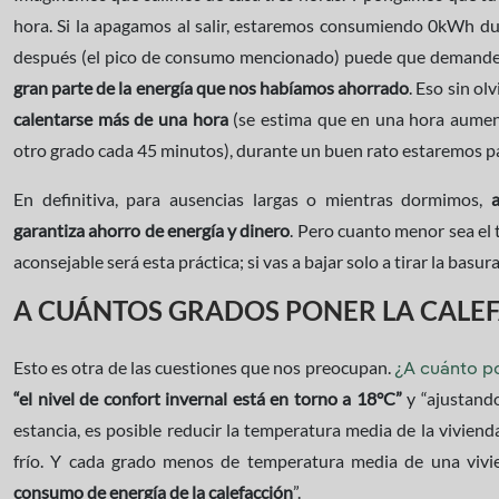
hora. Si la apagamos al salir, estaremos consumiendo 0kWh dur
después (el pico de consumo mencionado) puede que demand
gran parte de la energía que nos habíamos ahorrado
. Eso sin ol
calentarse más de una hora
(se estima que en una hora aumen
otro grado cada 45 minutos), durante un buen rato estaremos pa
En definitiva, para ausencias largas o mientras dormimos,
garantiza ahorro de energía y dinero
. Pero cuanto menor sea el
aconsejable será esta práctica; si vas a bajar solo a tirar la basur
A CUÁNTOS GRADOS PONER LA CALE
Esto es otra de las cuestiones que nos preocupan.
¿A cuánto po
“el nivel de confort invernal está en torno a 18°C”
y “ajustand
estancia, es posible reducir la temperatura media de la vivie
frío. Y cada grado menos de temperatura media de una viv
consumo de energía de la calefacción
”.