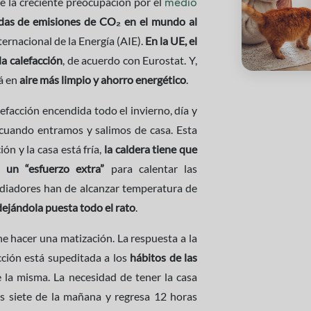
e la creciente preocupación por el
medio
adas de emisiones de CO₂ en el mundo al
ternacional de la Energía (AIE).
En la UE, el
la calefacción
, de acuerdo con Eurostat. Y,
á en
aire más limpio y ahorro energético
.
efacción encendida todo el invierno, día y
 cuando entramos y salimos de casa. Esta
ón y la casa está fría,
la caldera tiene que
 un “esfuerzo extra”
para calentar las
 radiadores han de alcanzar temperatura de
dejándola puesta todo el rato
.
ne hacer una matización. La respuesta a la
cción está supeditada a los
hábitos de las
e la misma. La necesidad de tener la casa
las siete de la mañana y regresa 12 horas