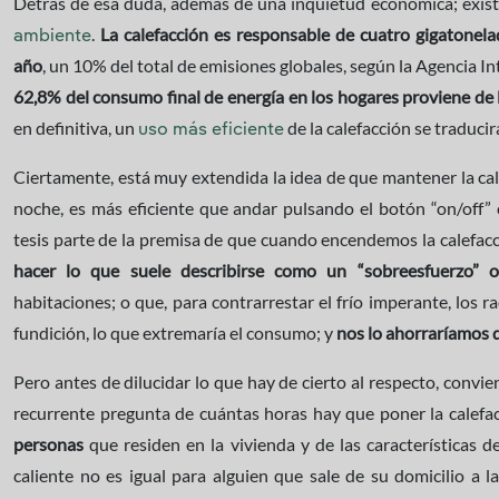
Detrás de esa duda, además de una inquietud económica; exist
.
La calefacción es responsable de cuatro gigatonel
ambiente
año
, un 10% del total de emisiones globales, según la Agencia In
62,8% del consumo final de energía en los hogares proviene de 
en definitiva, un
de la calefacción se traducir
uso más eficiente
Ciertamente, está muy extendida la idea de que mantener la cal
noche, es más eficiente que andar pulsando el botón “on/off”
tesis parte de la premisa de que cuando encendemos la calefacci
hacer lo que suele describirse como un “sobreesfuerzo” o
habitaciones; o que, para contrarrestar el frío imperante, los
fundición, lo que extremaría el consumo; y
nos lo ahorraríamos 
Pero antes de dilucidar lo que hay de cierto al respecto, convie
recurrente pregunta de cuántas horas hay que poner la calefa
personas
que residen en la vivienda y de las características d
caliente no es igual para alguien que sale de su domicilio a 