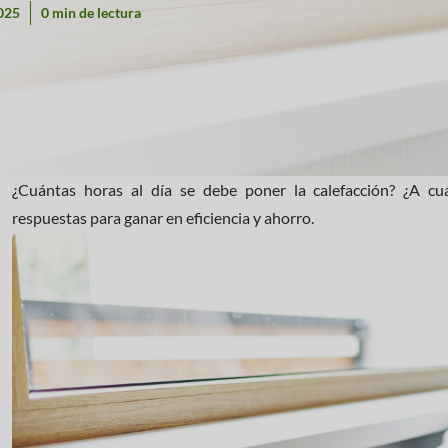
025
0 min de lectura
¿Cuántas horas al día se debe poner la calefacción? ¿A c
respuestas para ganar en eficiencia y ahorro.