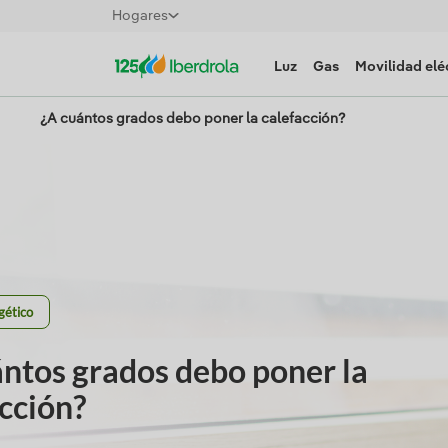
Hogares
Luz
Gas
Movilidad elé
¿A cuántos grados debo poner la calefacción?
gético
ántos grados debo poner la
cción?