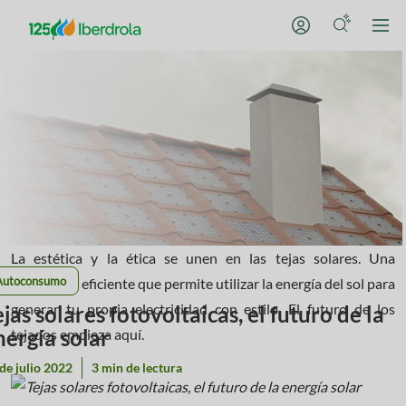
La estética y la ética se unen en las tejas solares. Una
Autoconsumo
alternativa eficiente que permite utilizar la energía del sol para
generar tu propia electricidad con estilo. El futuro de los
ejas solares fotovoltaicas, el futuro de la
nergía solar
tejados empieza aquí.
de julio 2022
3 min de lectura