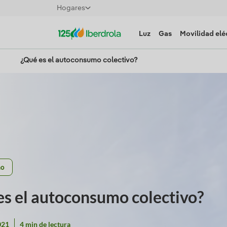
Hogares
Luz
Gas
Movilidad elé
¿Qué es el autoconsumo colectivo?
mo
es el autoconsumo colectivo?
021
4 min de lectura